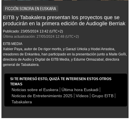
FICCIÓN SONORA EN EUSKARA
EITB y Tabakalera presentan los proyectos que se
producirán en la primera edición de Audiogile Berriak
Publicado:
23/05/2024
13:42
(UTC+2)
Última actualización:
27/05/2024
12:48
(UTC+2)
EITB MEDIA
Xabier Paya, autor de
De rigor mortis,
y Garazi Urkola y Hodei Arrastoa,
creadores de
Enkantea,
han participado en la presentación junto a Maite Goñi,
directora de Audio y Digital de EITB Media, y Edurne Ormazabal, directora
general de Tabakalera.
SI TE INTERESÓ ESTO, QUIZÁ TE INTERESEN ESTOS OTROS
TEMAS
Noticias sobre el Euskera
Última hora Euskadi
Noticias de Entretenimiento 2025
Vídeos
Grupo EITB
Tabakalera