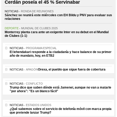
Cerdán poseía el 45 % Servinabar
NOTICIAS
RONDA DE REUNIONES
Sánchez se reunirá este miércoles con EH Bildu y PNV para evaluar sus
relaciones
DEPORTE
MUNDIAL DE CLUBES 2025
Monterrey planta cara ante un exigente Inter en su debut en el Mundial
de Clubes (1-1)
NOTICIAS
PROGRAMA ESPECIAL
El lehendakari responde a la ciudadanía y hace balance de su primer
año de mandato, hoy, en ETB2
Orexa, el pueblo que sigue fuera de cobertura
NOTICIAS
APAGÓN
NOTICIAS
CONFLICTO
Trump dice que saben dónde está Jamenei, aunque no van a matarle
"por ahora": "Es un blanco fácil"
NOTICIAS
ESTADOS UNIDOS
¿Qué sabemos sobre el servicio de telefonía móvil con marca propia
que pretende lanzar Trump?