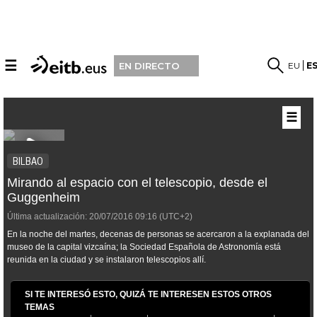
☰
EU
E
EN DIRECTO
☰
BILBAO
Mirando al espacio con el telescopio, desde el
Guggenheim
Última actualización:
20/07/2016
09:16
(UTC+2)
En la noche del martes, decenas de personas se acercaron a la explanada del
museo de la capital vizcaína; la Sociedad Española de Astronomía está
reunida en la ciudad y se instalaron telescopios allí.
SI TE INTERESÓ ESTO, QUIZÁ TE INTERESEN ESTOS OTROS
TEMAS