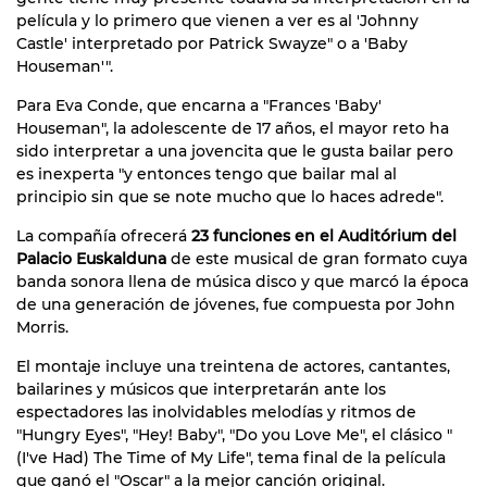
película y lo primero que vienen a ver es al 'Johnny
Castle' interpretado por Patrick Swayze" o a 'Baby
Houseman'".
Para Eva Conde, que encarna a "Frances 'Baby'
Houseman", la adolescente de 17 años, el mayor reto ha
sido interpretar a una jovencita que le gusta bailar pero
es inexperta "y entonces tengo que bailar mal al
principio sin que se note mucho que lo haces adrede".
La compañía ofrecerá
23 funciones en el Auditórium del
Palacio Euskalduna
de este musical de gran formato cuya
banda sonora llena de música disco y que marcó la época
de una generación de jóvenes, fue compuesta por John
Morris.
El montaje incluye una treintena de actores, cantantes,
bailarines y músicos que interpretarán ante los
espectadores las inolvidables melodías y ritmos de
"Hungry Eyes", "Hey! Baby", "Do you Love Me", el clásico "
(I've Had) The Time of My Life", tema final de la película
que ganó el "Oscar" a la mejor canción original.