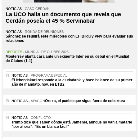
NOTICIAS
CASO CERDÁN
La UCO halla un documento que revela que
Cerdán poseía el 45 % Servinabar
NOTICIAS
RONDA DE REUNIONES
Sánchez se reunirá este miércoles con EH Bildu y PNV para evaluar sus
relaciones
DEPORTE
MUNDIAL DE CLUBES 2025
Monterrey planta cara ante un exigente Inter en su debut en el Mundial
de Clubes (1-1)
NOTICIAS
PROGRAMA ESPECIAL
El lehendakari responde a la ciudadanía y hace balance de su primer
año de mandato, hoy, en ETB2
Orexa, el pueblo que sigue fuera de cobertura
NOTICIAS
APAGÓN
NOTICIAS
CONFLICTO
Trump dice que saben dónde está Jamenei, aunque no van a matarle
"por ahora": "Es un blanco fácil"