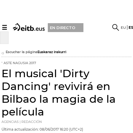
☰
EU
E
EN DIRECTO
Escuchar la página
Euskaraz irakurri
ASTE NAGUSIA 2017
El musical 'Dirty
Dancing' revivirá en
Bilbao la magia de la
película
AGENCIAS | REDACCIÓN
Última actualización:
08/06/2017
16:20
(UTC+2)