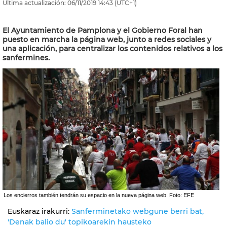
Última actualización:
06/11/2019
14:43
(UTC+1)
El Ayuntamiento de Pamplona y el Gobierno Foral han
puesto en marcha la página web, junto a redes sociales y
una aplicación, para centralizar los contenidos relativos a los
sanfermines.
Los encierros también tendrán su espacio en la nueva página web. Foto: EFE
Euskaraz irakurri:
Sanferminetako webgune berri bat,
'Denak balio du' topikoarekin hausteko