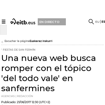
☰
EU
E
EN DIRECTO
Escuchar la página
Euskaraz irakurri
FIESTAS DE SAN FERMÍN
Una nueva web busca
romper con el tópico
'del todo vale' en
sanfermines
AGENCIAS | REDACCIÓN
Publicado:
21/06/2017
12:30
(UTC+2)