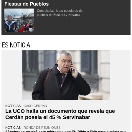
Fiestas de Pueblos
Consulta las fistas populares de
pueblos de Euskadi y Navarra
ES NOTICIA
NOTICIAS
CASO CERDÁN
La UCO halla un documento que revela que
Cerdán poseía el 45 % Servinabar
NOTICIAS
RONDA DE REUNIONES
Sánchez se reunirá este miércoles con EH Bildu y PNV para evaluar sus