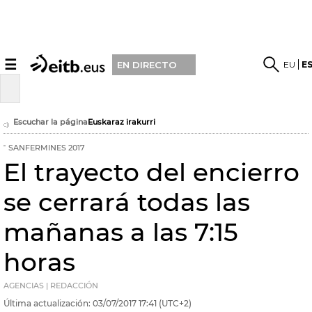
☰
EU
E
EN DIRECTO
Escuchar la página
Euskaraz irakurri
SANFERMINES 2017
El trayecto del encierro
se cerrará todas las
mañanas a las 7:15
horas
AGENCIAS | REDACCIÓN
Última actualización:
03/07/2017
17:41
(UTC+2)