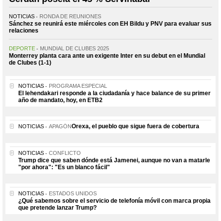
NOTICIAS
RONDA DE REUNIONES
Sánchez se reunirá este miércoles con EH Bildu y PNV para evaluar sus
relaciones
DEPORTE
MUNDIAL DE CLUBES 2025
Monterrey planta cara ante un exigente Inter en su debut en el Mundial
de Clubes (1-1)
NOTICIAS
PROGRAMA ESPECIAL
El lehendakari responde a la ciudadanía y hace balance de su primer
año de mandato, hoy, en ETB2
Orexa, el pueblo que sigue fuera de cobertura
NOTICIAS
APAGÓN
NOTICIAS
CONFLICTO
Trump dice que saben dónde está Jamenei, aunque no van a matarle
"por ahora": "Es un blanco fácil"
NOTICIAS
ESTADOS UNIDOS
¿Qué sabemos sobre el servicio de telefonía móvil con marca propia
que pretende lanzar Trump?