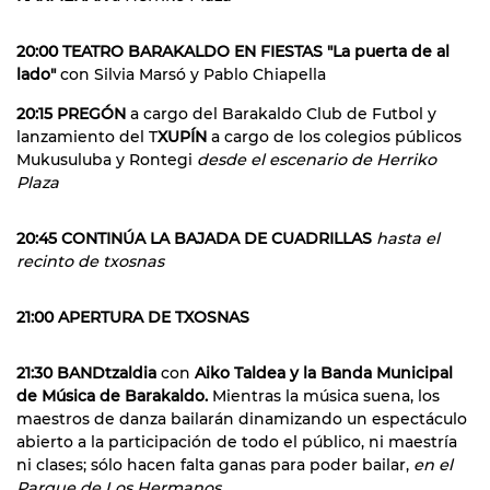
20:00 TEATRO BARAKALDO EN FIESTAS "La puerta de al
lado"
con Silvia Marsó y Pablo Chiapella
20:15 PREGÓN
a cargo del Barakaldo Club de Futbol y
lanzamiento del T
XUPÍN
a cargo de los colegios públicos
Mukusuluba y Rontegi
desde el escenario de Herriko
Plaza
20:45 CONTINÚA LA BAJADA DE CUADRILLAS
hasta el
recinto de txosnas
21:00 APERTURA DE TXOSNAS
21:30 BANDtzaldia
con
Aiko Taldea y la Banda Municipal
de Música de Barakaldo.
Mientras la música suena, los
maestros de danza bailarán dinamizando un espectáculo
abierto a la participación de todo el público, ni maestría
ni clases; sólo hacen falta ganas para poder bailar,
en el
Parque de Los Hermanos