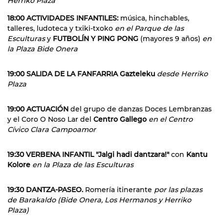
Herriko Plaza
18:00 ACTIVIDADES INFANTILES:
música, hinchables,
talleres, ludoteca y txiki-txoko
en el Parque de las
Esculturas
y
FUTBOLÍN Y PING PONG
(mayores 9 años)
en
la Plaza Bide Onera
19:00 SALIDA DE LA FANFARRIA Gazteleku
desde Herriko
Plaza
19:00 ACTUACIÓN
del grupo de danzas Doces Lembranzas
y el Coro O Noso Lar del
Centro Gallego
en el Centro
Cívico Clara Campoamor
19:30 VERBENA INFANTIL "Jalgi hadi dantzara!"
con
Kantu
Kolore
en la Plaza de las Esculturas
19:30 DANTZA-PASEO.
Romería itinerante
por las plazas
de Barakaldo (Bide Onera, Los Hermanos y Herriko
Plaza)