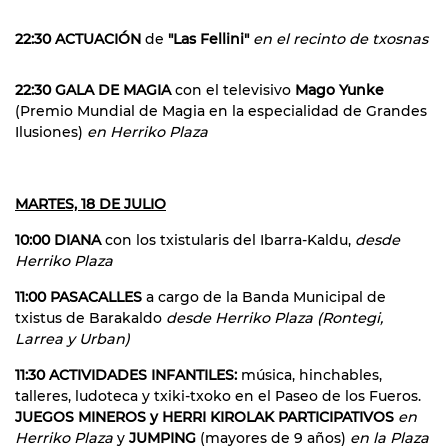
22:30 ACTUACIÓN
de
"Las Fellini"
en el recinto de txosnas
22:30 GALA DE MAGIA
con el televisivo
Mago Yunke
(Premio Mundial de Magia en la especialidad de Grandes
Ilusiones)
en Herriko Plaza
MARTES, 18 DE JULIO
10:00 DIANA
con los txistularis del Ibarra-Kaldu,
desde
Herriko Plaza
11:00 PASACALLES
a cargo de la Banda Municipal de
txistus de Barakaldo
desde Herriko Plaza (Rontegi,
Larrea y Urban)
11:30 ACTIVIDADES INFANTILES:
música, hinchables,
talleres, ludoteca y txiki-txoko en el Paseo de los Fueros.
JUEGOS MINEROS y HERRI KIROLAK PARTICIPATIVOS
en
Herriko Plaza
y
JUMPING
(mayores de 9 años)
en la Plaza