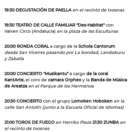
19:30 DEGUSTACIÓN DE PAELLA
en el recinto de txosnas
19:30 TEATRO DE CALLE FAMILIAR "Des-Habitat"
con
Vaiven Circo (Andalucía)
en la plaza de las Esculturas
20:00 RONDA CORAL
a cargo de la
Schola Cantorum
desde San Vicente pasando por La bondad, Landaburu
y Zaballa
20:00 CONCIERTO "Musikantu"
a cargo
de la coral
KantArte,
el coro de
camara Orpheo
y la
Banda de Música
de Areatza
en el Parque de los Hermanos
20:30 CONCIERTO
con el grupo
Lomoken Hoboken
en la
calle San Antolín (junto a la Escuela Oficial de Idiomas)
21:00 TOROS DE FUEGO
en Herriko Plaza
21:30 ZUNBA
en
el recinto de txosnas