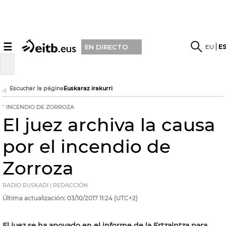
☰
EU
E
EN DIRECTO
Escuchar la página
Euskaraz irakurri
INCENDIO DE ZORROZA
El juez archiva la causa
por el incendio de
Zorroza
RADIO EUSKADI | REDACCIÓN
Última actualización:
03/10/2017
11:24
(UTC+2)
El juez se ha apoyado en el informe de la Ertzaintza para