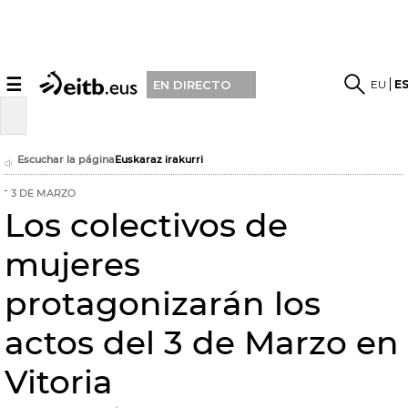
☰
EU
E
EN DIRECTO
Escuchar la página
Euskaraz irakurri
3 DE MARZO
Los colectivos de
mujeres
protagonizarán los
actos del 3 de Marzo en
Vitoria