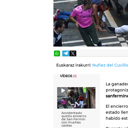
Euskaraz irakurri:
Nuñez del Cuvillo
VÍDEOS
(1)
La ganader
protagoniz
sanfermin
El encierr
estado lle
Accidentado
quinto encierro
habido est
de San Fermín
con muchas
caídas