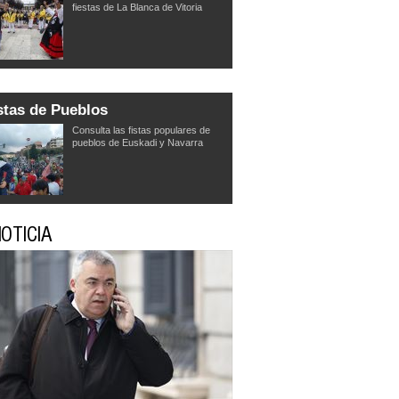
fiestas de La Blanca de Vitoria
stas de Pueblos
Consulta las fistas populares de
pueblos de Euskadi y Navarra
OTICIA