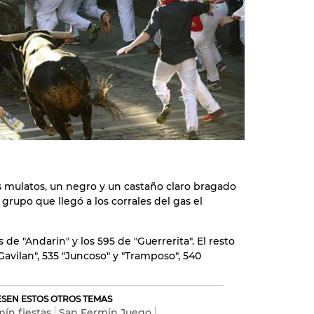
s mulatos, un negro y un castaño claro bragado
grupo que llegó a los corrales del gas el
s de "Andarin" y los 595 de "Guerrerita". El resto
avilan", 535 "Juncoso" y "Tramposo", 540
RESEN ESTOS OTROS TEMAS
ín fiestas
San Fermín Juego