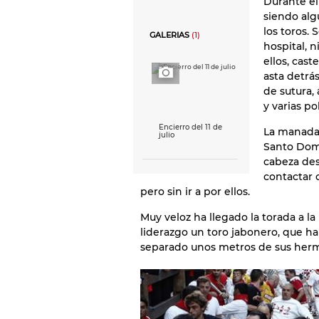
Durante el
siendo alg
los toros. 
GALERIAS
(1)
hospital, 
ellos, cas
asta detrá
de sutura,
y varias po
Encierro del 11 de
La manada 
julio
Santo Domi
cabeza des
contactar 
pero sin ir a por ellos.
Muy veloz ha llegado la torada a l
liderazgo un toro jabonero, que ha
separado unos metros de sus her