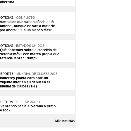
obertura
OTICIAS
CONFLICTO
rump dice que saben dónde está
amenei, aunque no van a matarle
por ahora": "Es un blanco fácil"
OTICIAS
ESTADOS UNIDOS
Qué sabemos sobre el servicio de
elefonía móvil con marca propia que
retende lanzar Trump?
DEPORTE
MUNDIAL DE CLUBES 2025
onterrey planta cara ante un
xigente Inter en su debut en el
undial de Clubes (1-1)
CULTURA
19-21 DE JUNIO
vanzando hacia el verano a ritmo
e rock
Más noticias