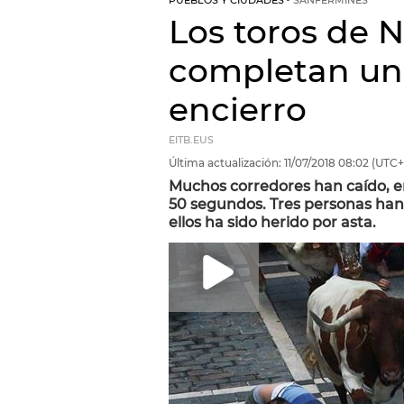
PUEBLOS Y CIUDADES
SANFERMINES
Los toros de N
completan un 
encierro
EITB.EUS
Última actualización:
11/07/2018
08:02
(UTC+
Muchos corredores han caído, e
50 segundos. Tres personas han 
ellos ha sido herido por asta.