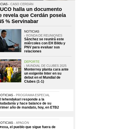
CIAS
CASO CERDÁN
 UCO halla un documento
e revela que Cerdán poseía
 45 % Servinabar
NOTICIAS
RONDA DE REUNIONES
Sánchez se reunirá este
miércoles con EH Bildu y
PNV para evaluar sus
relaciones
DEPORTE
MUNDIAL DE CLUBES 2025
Monterrey planta cara ante
un exigente Inter en su
debut en el Mundial de
Clubes (1-1)
OTICIAS
PROGRAMA ESPECIAL
l lehendakari responde a la
iudadanía y hace balance de su
rimer año de mandato, hoy, en ETB2
OTICIAS
APAGÓN
rexa, el pueblo que sigue fuera de