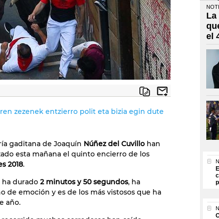
NOTI
La
qu
el
ren zezenek entzierro polit eta bizia egin dute
ía gaditana de Joaquín
Núñez del Cuvillo
han
ado esta mañana el quinto encierro de los
N
es 2018
.
E
c
o ha durado
2 minutos y 50 segundos
, ha
p
no de emoción y es de los más vistosos que ha
e año.
N
O