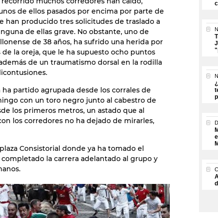
 recorrido muchos corredores han caído,
c
unos de ellos pasados por encima por parte de
Se han producido tres solicitudes de traslado a
N
ninguna de ellas grave. No obstante, uno de
T
tellonense de 38 años, ha sufrido una herida por
J
"
s de la oreja, que le ha supuesto ocho puntos
 además de un traumatismo dorsal en la rodilla
licontusiones.
N
¿
ha partido agrupada desde los corrales de
t
p
ngo con un toro negro junto al cabestro de
de los primeros metros, un astado que al
con los corredores no ha dejado de mirarles,
M
e
M
a plaza Consistorial donde ya ha tomado el
 completado la carrera adelantado al grupo y
manos.
A
d