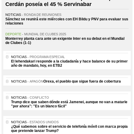
Cerdán poseía el 45 % Servinabar
NOTICIAS
RONDA DE REUNIONES
Sánchez se reunirá este miércoles con EH Bildu y PNV para evaluar sus
relaciones
DEPORTE
MUNDIAL DE CLUBES 2025
Monterrey planta cara ante un exigente Inter en su debut en el Mundial
de Clubes (1-1)
NOTICIAS
PROGRAMA ESPECIAL
El lehendakari responde a la ciudadanía y hace balance de su primer
año de mandato, hoy, en ETB2
Orexa, el pueblo que sigue fuera de cobertura
NOTICIAS
APAGÓN
NOTICIAS
CONFLICTO
Trump dice que saben dónde está Jamenei, aunque no van a matarle
"por ahora": "Es un blanco fácil"
NOTICIAS
ESTADOS UNIDOS
¿Qué sabemos sobre el servicio de telefonía móvil con marca propia
que pretende lanzar Trump?