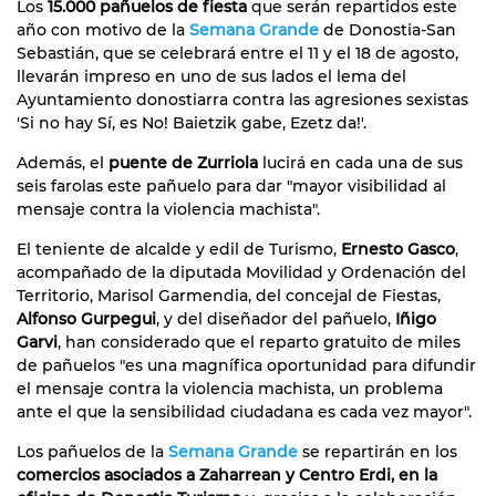
Los
15.000 pañuelos de fiesta
que serán repartidos este
año con motivo de la
Semana Grande
de Donostia-San
Sebastián, que se celebrará entre el 11 y el 18 de agosto,
llevarán impreso en uno de sus lados el lema del
Ayuntamiento donostiarra contra las agresiones sexistas
'Si no hay Sí, es No! Baietzik gabe, Ezetz da!'.
Además, el
puente de Zurriola
lucirá en cada una de sus
seis farolas este pañuelo para dar "mayor visibilidad al
mensaje contra la violencia machista".
El teniente de alcalde y edil de Turismo,
Ernesto Gasco
,
acompañado de la diputada Movilidad y Ordenación del
Territorio, Marisol Garmendia, del concejal de Fiestas,
Alfonso Gurpegui
, y del diseñador del pañuelo,
Iñigo
Garvi
, han considerado que el reparto gratuito de miles
de pañuelos "es una magnífica oportunidad para difundir
el mensaje contra la violencia machista, un problema
ante el que la sensibilidad ciudadana es cada vez mayor".
Los pañuelos de la
Semana Grande
se repartirán en los
comercios asociados a Zaharrean y Centro Erdi, en la