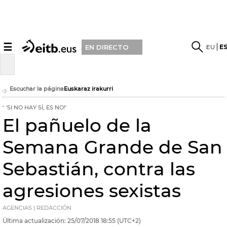
☰
EU
E
EN DIRECTO
Escuchar la página
Euskaraz irakurri
'SI NO HAY SÍ, ES NO!'
El pañuelo de la
Semana Grande de San
Sebastián, contra las
agresiones sexistas
AGENCIAS | REDACCIÓN
Última actualización:
25/07/2018
18:55
(UTC+2)