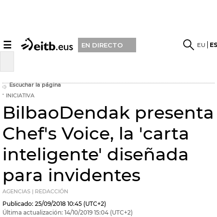
☰
EU
E
EN DIRECTO
Escuchar la página
INICIATIVA
BilbaoDendak presenta
Chef's Voice, la 'carta
inteligente' diseñada
para invidentes
AGENCIAS | REDACCIÓN
Publicado:
25/09/2018
10:45
(UTC+2)
Última actualización:
14/10/2019
15:04
(UTC+2)