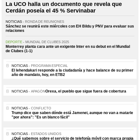
La UCO halla un documento que revela que
Cerdán poseía el 45 % Servinabar
NOTICIAS
RONDA DE REUNIONES
Sánchez se reunirá este miércoles con EH Bildu y PNV para evaluar sus
relaciones
DEPORTE
MUNDIAL DE CLUBES 2025
Monterrey planta cara ante un exigente Inter en su debut en el Mundial
de Clubes (1-1)
NOTICIAS
PROGRAMA ESPECIAL
El lehendakari responde a la ciudadanía y hace balance de su primer
año de mandato, hoy, en ETB2
Orexa, el pueblo que sigue fuera de cobertura
NOTICIAS
APAGÓN
NOTICIAS
CONFLICTO
Trump dice que saben dónde está Jamenei, aunque no van a matarle
"por ahora": "Es un blanco fácil"
NOTICIAS
ESTADOS UNIDOS
¿Qué sabemos sobre el servicio de telefonía móvil con marca propia