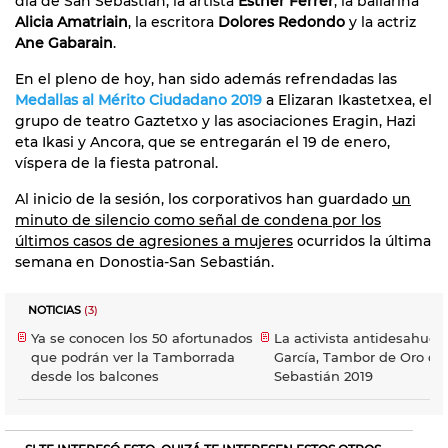
día de San Sebastián, la artista
Esther Ferrer
, la bailarina
Alicia Amatriain
, la escritora
Dolores Redondo
y la actriz
Ane Gabarain
.
En el pleno de hoy, han sido además refrendadas las
Medallas al Mérito Ciudadano 2019
a Elizaran Ikastetxea, el
grupo de teatro Gaztetxo y las asociaciones Eragin, Hazi
eta Ikasi y Ancora, que se entregarán el 19 de enero,
víspera de la fiesta patronal.
Al inicio de la sesión, los corporativos han guardado
un
minuto de silencio como señal de condena por los
últimos casos de agresiones a mujeres
ocurridos la última
semana en Donostia-San Sebastián.
NOTICIAS
(3)
Ya se conocen los 50 afortunados
La activista antidesahuci
que podrán ver la Tamborrada
García, Tambor de Oro de
desde los balcones
Sebastián 2019