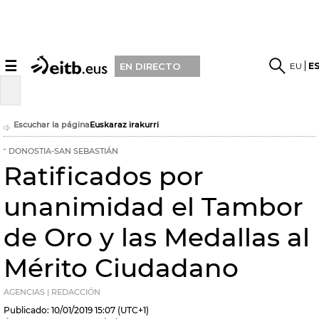
☰
EU
E
EN DIRECTO
Escuchar la página
Euskaraz irakurri
DONOSTIA-SAN SEBASTIÁN
Ratificados por
unanimidad el Tambor
de Oro y las Medallas al
Mérito Ciudadano
AGENCIAS | REDACCIÓN
Publicado:
10/01/2019
15:07
(UTC+1)