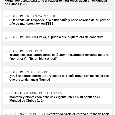
Monterrey planta cara ante un exigente Inter en su debut en el Mundial
de Clubes (1-1)
NOTICIAS
PROGRAMA ESPECIAL
El lehendakari responde a la ciudadanía y hace balance de su primer
año de mandato, hoy, en ETB2
Orexa, el pueblo que sigue fuera de cobertura
NOTICIAS
APAGÓN
NOTICIAS
CONFLICTO
Trump dice que saben dónde está Jamenei, aunque no van a matarle
"por ahora": "Es un blanco fácil"
NOTICIAS
ESTADOS UNIDOS
¿Qué sabemos sobre el servicio de telefonía móvil con marca propia
que pretende lanzar Trump?
DEPORTE
MUNDIAL DE CLUBES 2025
Monterrey planta cara ante un exigente Inter en su debut en el
Mundial de Clubes (1-1)
Avanzando hacia el verano a ritmo de rock
CULTURA
19-21 DE JUNIO