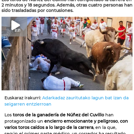
2 minutos y 18 segundos. Además, otras cuatro personas han
sido trasladadas por contusiones.
2:21
Euskaraz irakurri:
Adarkadaz zauritutako lagun bat izan da
seigarren entzierroan
Los
toros de la ganadería de Núñez del Cuvillo
han
protagonizado un
encierro emocionante y peligroso
,
con
varios toros caídos a lo largo de la carrera
, en la que,
según el primer parte médico, un corredor ha resultado