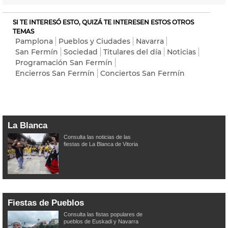
SI TE INTERESÓ ESTO, QUIZÁ TE INTERESEN ESTOS OTROS
TEMAS
Pamplona
Pueblos y Ciudades
Navarra
San Fermín
Sociedad
Titulares del día
Noticias
Programación San Fermín
Encierros San Fermín
Conciertos San Fermín
La Blanca
Consulta las noticias de las
fiestas de La Blanca de Vitoria
Fiestas de Pueblos
Consulta las fistas populares de
pueblos de Euskadi y Navarra