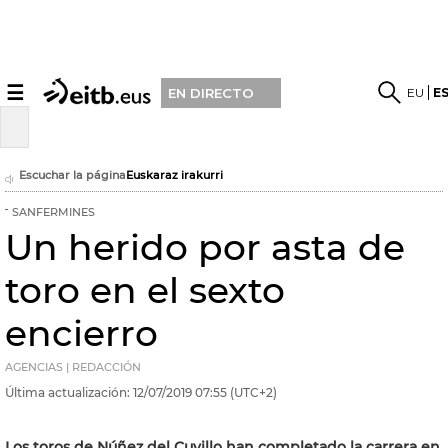
☰
EU
E
EN DIRECTO
Escuchar la página
Euskaraz irakurri
SANFERMINES
Un herido por asta de
toro en el sexto
encierro
AGENCIAS | REDACCIÓN
Última actualización:
12/07/2019
07:55
(UTC+2)
Los toros de Núñez del Cuvillo han completado la carrera en