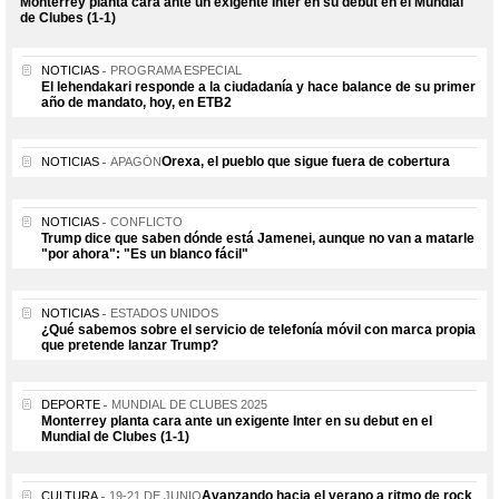
Monterrey planta cara ante un exigente Inter en su debut en el Mundial
de Clubes (1-1)
NOTICIAS
PROGRAMA ESPECIAL
El lehendakari responde a la ciudadanía y hace balance de su primer
año de mandato, hoy, en ETB2
Orexa, el pueblo que sigue fuera de cobertura
NOTICIAS
APAGÓN
NOTICIAS
CONFLICTO
Trump dice que saben dónde está Jamenei, aunque no van a matarle
"por ahora": "Es un blanco fácil"
NOTICIAS
ESTADOS UNIDOS
¿Qué sabemos sobre el servicio de telefonía móvil con marca propia
que pretende lanzar Trump?
DEPORTE
MUNDIAL DE CLUBES 2025
Monterrey planta cara ante un exigente Inter en su debut en el
Mundial de Clubes (1-1)
Avanzando hacia el verano a ritmo de rock
CULTURA
19-21 DE JUNIO