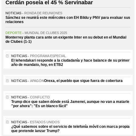
Cerdán poseía el 45 % Servinabar
NOTICIAS
RONDA DE REUNIONES
Sánchez se reunirá este miércoles con EH Bildu y PNV para evaluar sus
relaciones
DEPORTE
MUNDIAL DE CLUBES 2025
Monterrey planta cara ante un exigente Inter en su debut en el Mundial
de Clubes (1-1)
NOTICIAS
PROGRAMA ESPECIAL
El lehendakari responde a la ciudadanía y hace balance de su primer
año de mandato, hoy, en ETB2
Orexa, el pueblo que sigue fuera de cobertura
NOTICIAS
APAGÓN
NOTICIAS
CONFLICTO
Trump dice que saben dónde está Jamenei, aunque no van a matarle
"por ahora": "Es un blanco fácil"
NOTICIAS
ESTADOS UNIDOS
¿Qué sabemos sobre el servicio de telefonía móvil con marca propia
que pretende lanzar Trump?