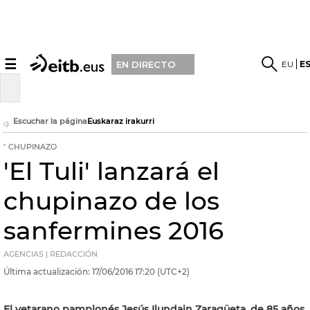
☰
EU
E
EN DIRECTO
Escuchar la página
Euskaraz irakurri
CHUPINAZO
'El Tuli' lanzará el
chupinazo de los
sanfermines 2016
AGENCIAS | REDACCIÓN
Última actualización:
17/06/2016
17:20
(UTC+2)
El vetarano pamplonés Jesús Ilundain Zaragüeta, de 85 años,