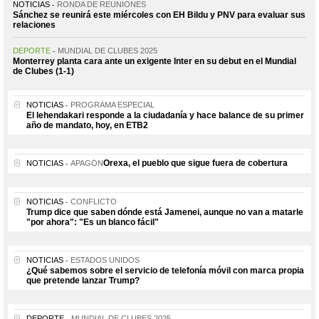
NOTICIAS
RONDA DE REUNIONES
Sánchez se reunirá este miércoles con EH Bildu y PNV para evaluar sus
relaciones
DEPORTE
MUNDIAL DE CLUBES 2025
Monterrey planta cara ante un exigente Inter en su debut en el Mundial
de Clubes (1-1)
NOTICIAS
PROGRAMA ESPECIAL
El lehendakari responde a la ciudadanía y hace balance de su primer
año de mandato, hoy, en ETB2
Orexa, el pueblo que sigue fuera de cobertura
NOTICIAS
APAGÓN
NOTICIAS
CONFLICTO
Trump dice que saben dónde está Jamenei, aunque no van a matarle
"por ahora": "Es un blanco fácil"
NOTICIAS
ESTADOS UNIDOS
¿Qué sabemos sobre el servicio de telefonía móvil con marca propia
que pretende lanzar Trump?
DEPORTE
MUNDIAL DE CLUBES 2025