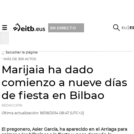
☰
EU
E
EN DIRECTO
Escuchar la página
MÁS DE 300 ACTOS
Marijaia ha dado
comienzo a nueve días
de fiesta en Bilbao
REDACCIÓN
Última actualización:
16/08/2014
08:47
(UTC+2)
El pregonero, Asier García, ha aparecido en el Arriaga para