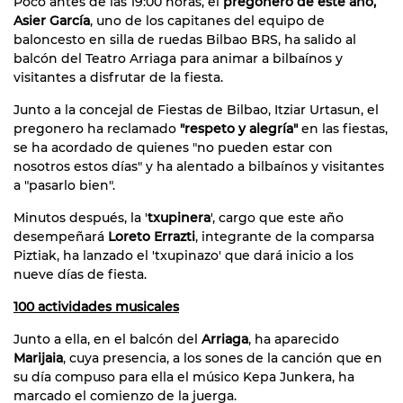
Poco antes de las 19:00 horas, el
pregonero de este año,
Asier García
, uno de los capitanes del equipo de
baloncesto en silla de ruedas Bilbao BRS, ha salido al
balcón del Teatro Arriaga para animar a bilbaínos y
visitantes a disfrutar de la fiesta.
Junto a la concejal de Fiestas de Bilbao, Itziar Urtasun, el
pregonero ha reclamado
"respeto y alegría"
en las fiestas,
se ha acordado de quienes "no pueden estar con
nosotros estos días" y ha alentado a bilbaínos y visitantes
a "pasarlo bien".
Minutos después, la '
txupinera
', cargo que este año
desempeñará
Loreto Errazti
, integrante de la comparsa
Piztiak, ha lanzado el 'txupinazo' que dará inicio a los
nueve días de fiesta.
100 actividades musicales
Junto a ella, en el balcón del
Arriaga
, ha aparecido
Marijaia
, cuya presencia, a los sones de la canción que en
su día compuso para ella el músico Kepa Junkera, ha
marcado el comienzo de la juerga.