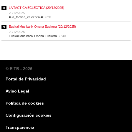
LA TACTICA ECLECTICA (20/12/2025)
20/12/2025
#-la_tactica_eclectica-#
56:31
Euskal Musikarik Onena Euskera (20/12/2025)
20/12/2025
Euskal Musikarik Onena Euskera
55:40
© EITB - 2026
Portal de Privacidad
Aviso Legal
Política de cookies
Configuración cookies
Transparencia