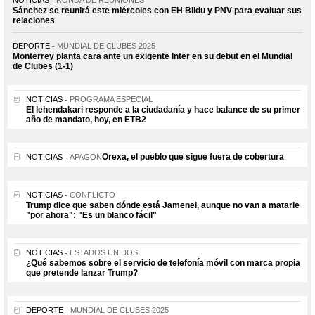
Sánchez se reunirá este miércoles con EH Bildu y PNV para evaluar sus
relaciones
DEPORTE
MUNDIAL DE CLUBES 2025
Monterrey planta cara ante un exigente Inter en su debut en el Mundial
de Clubes (1-1)
NOTICIAS
PROGRAMA ESPECIAL
El lehendakari responde a la ciudadanía y hace balance de su primer
año de mandato, hoy, en ETB2
Orexa, el pueblo que sigue fuera de cobertura
NOTICIAS
APAGÓN
NOTICIAS
CONFLICTO
Trump dice que saben dónde está Jamenei, aunque no van a matarle
"por ahora": "Es un blanco fácil"
NOTICIAS
ESTADOS UNIDOS
¿Qué sabemos sobre el servicio de telefonía móvil con marca propia
que pretende lanzar Trump?
DEPORTE
MUNDIAL DE CLUBES 2025