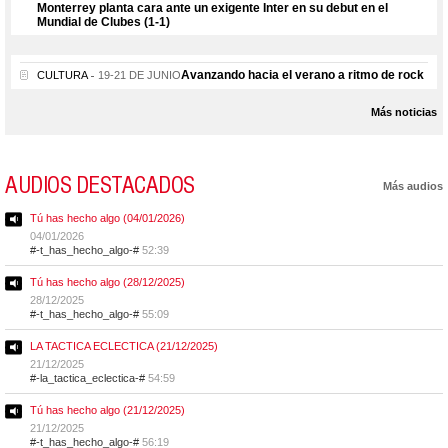
Monterrey planta cara ante un exigente Inter en su debut en el
Mundial de Clubes (1-1)
Avanzando hacia el verano a ritmo de rock
CULTURA
19-21 DE JUNIO
Más noticias
AUDIOS DESTACADOS
Más audios
Tú has hecho algo (04/01/2026)
04/01/2026
#-t_has_hecho_algo-#
52:39
Tú has hecho algo (28/12/2025)
28/12/2025
#-t_has_hecho_algo-#
55:09
LA TACTICA ECLECTICA (21/12/2025)
21/12/2025
#-la_tactica_eclectica-#
54:59
Tú has hecho algo (21/12/2025)
21/12/2025
#-t_has_hecho_algo-#
56:19