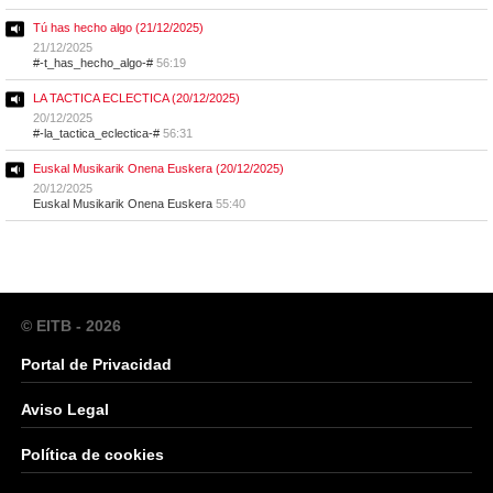
Tú has hecho algo (21/12/2025)
21/12/2025
#-t_has_hecho_algo-#
56:19
LA TACTICA ECLECTICA (20/12/2025)
20/12/2025
#-la_tactica_eclectica-#
56:31
Euskal Musikarik Onena Euskera (20/12/2025)
20/12/2025
Euskal Musikarik Onena Euskera
55:40
© EITB - 2026
Portal de Privacidad
Aviso Legal
Política de cookies