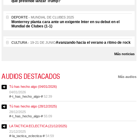
que pretende lanzar Trump?
DEPORTE
MUNDIAL DE CLUBES 2025
Monterrey planta cara ante un exigente Inter en su debut en el
Mundial de Clubes (1-1)
Avanzando hacia el verano a ritmo de rock
CULTURA
19-21 DE JUNIO
Más noticias
AUDIOS DESTACADOS
Más audios
Tú has hecho algo (04/01/2026)
04/01/2026
#-t_has_hecho_algo-#
52:39
Tú has hecho algo (28/12/2025)
28/12/2025
#-t_has_hecho_algo-#
55:09
LA TACTICA ECLECTICA (21/12/2025)
21/12/2025
#-la_tactica_eclectica-#
54:59