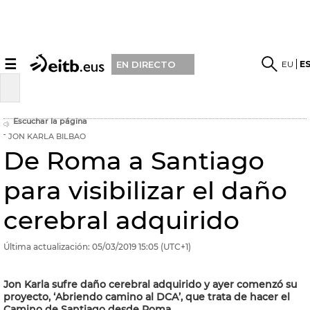
☰
EU
E
EN DIRECTO
Escuchar la página
JON KARLA BILBAO
De Roma a Santiago
para visibilizar el daño
cerebral adquirido
Última actualización:
05/03/2019
15:05
(UTC+1)
Jon Karla sufre daño cerebral adquirido y ayer comenzó su
proyecto, ‘Abriendo camino al DCA’, que trata de hacer el
Camino de Santiago desde Roma.