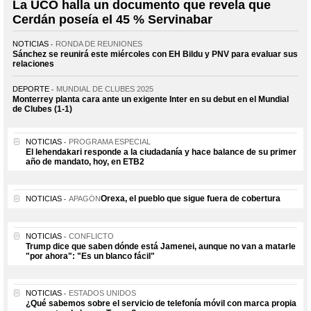
La UCO halla un documento que revela que
Cerdán poseía el 45 % Servinabar
NOTICIAS
RONDA DE REUNIONES
Sánchez se reunirá este miércoles con EH Bildu y PNV para evaluar sus
relaciones
DEPORTE
MUNDIAL DE CLUBES 2025
Monterrey planta cara ante un exigente Inter en su debut en el Mundial
de Clubes (1-1)
NOTICIAS
PROGRAMA ESPECIAL
El lehendakari responde a la ciudadanía y hace balance de su primer
año de mandato, hoy, en ETB2
Orexa, el pueblo que sigue fuera de cobertura
NOTICIAS
APAGÓN
NOTICIAS
CONFLICTO
Trump dice que saben dónde está Jamenei, aunque no van a matarle
"por ahora": "Es un blanco fácil"
NOTICIAS
ESTADOS UNIDOS
¿Qué sabemos sobre el servicio de telefonía móvil con marca propia