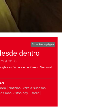
Escuchar la página
desde dentro
9:27
(UTC+2)
lio Iglesias Zamora en el Centro Memorial
MAS
hora
Noticias Bizkaia sucesos
eos más Vistos hoy
Radio