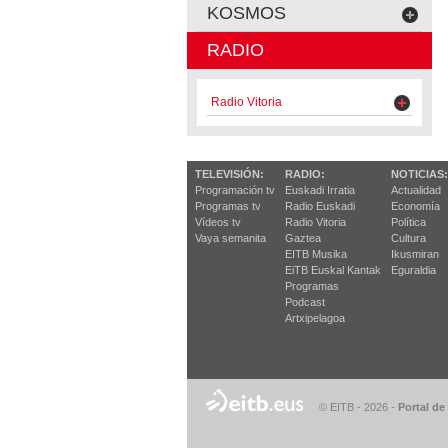
KOSMOS
RADIO
Radio Vitoria
TELEVISIÓN:
RADIO:
NOTICIAS:
Programación tv
Euskadi Irratia
Actualidad
Programas tv
Radio Euskadi
Economía
Vídeos tv
Radio Vitoria
Política
Vaya semanita
Gaztea
Cultura
EITB Musika
Ikusmiran
EiTB Euskal Kantak
Eguraldia
Programas
Podcast
Artxipelagoa
© EITB - 2026
-
Portal de