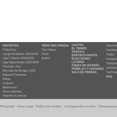
GAZTEA
DEPORTES:
VÍDEO MULTIMEDIA
Newslet
EL TIEMPO
Fútbol hoy
Top Vídeos
Facebo
TRÁFICO
LaLiga EA Sports 2025/2026
Fotos
Twitter
SORTEOS GRATIS
Liga F Moeve 2025/2026
Audios
ELECCIONES
Instagr
LOTERÍA
Liga Hypermotion 2025/2026
Telegra
TEMAS DE INTERÉS
Fórmula 1 hoy
Linkedin
PUEBLOS Y CIUDADES
Mercado de fichajes 2025
SALA DE PRENSA
YouTub
Deporte Femenino
RSS
Pelota
Ciclismo
Baloncesto
Otros deportes
Deporte en directo
 Privacidad
-
Aviso Legal
-
Política de cookies
-
Configuración cookies
-
Transparenci