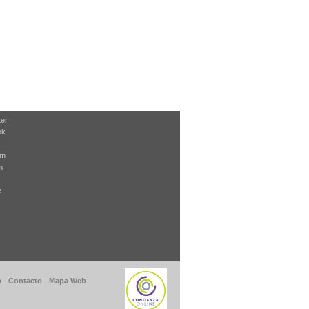
ter
ok
am
m
e
a
-
Contacto
-
Mapa Web