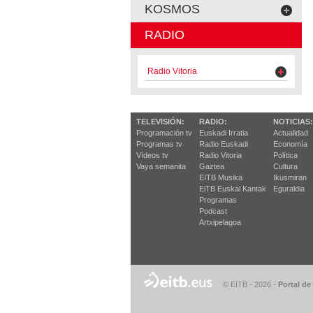
KOSMOS
RADIO
Radio Vitoria
TELEVISIÓN:
RADIO:
NOTICIAS:
Programación tv
Euskadi Irratia
Actualidad
Programas tv
Radio Euskadi
Economía
Vídeos tv
Radio Vitoria
Política
Vaya semanita
Gaztea
Cultura
EITB Musika
Ikusmiran
EiTB Euskal Kantak
Eguraldia
Programas
Podcast
Artxipelagoa
© EITB - 2026
-
Portal de