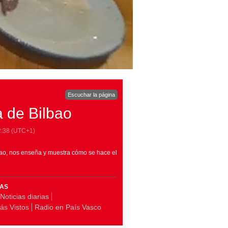
Escuchar la página
a de Bilbao
2:38
(UTC+1)
bao, nos enseña y muestra cómo se hace el
MAS
Noticias diarias
ás Vistos
Radio en País Vasco