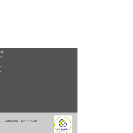
ter
ok
am
m
e
a
-
Contacto
-
Mapa Web