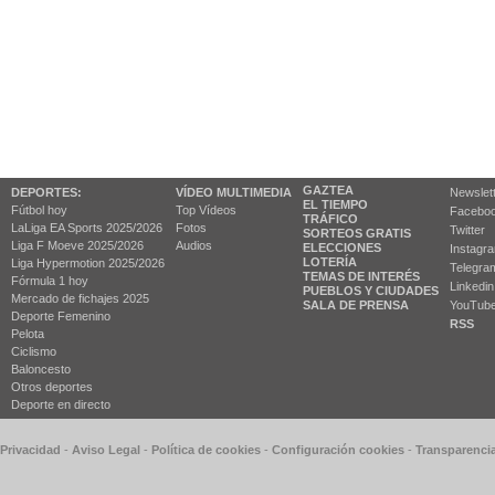
GAZTEA
DEPORTES:
VÍDEO MULTIMEDIA
Newslet
EL TIEMPO
Fútbol hoy
Top Vídeos
Facebo
TRÁFICO
LaLiga EA Sports 2025/2026
Fotos
Twitter
SORTEOS GRATIS
Liga F Moeve 2025/2026
Audios
ELECCIONES
Instagr
LOTERÍA
Liga Hypermotion 2025/2026
Telegra
TEMAS DE INTERÉS
Fórmula 1 hoy
Linkedin
PUEBLOS Y CIUDADES
Mercado de fichajes 2025
SALA DE PRENSA
YouTub
Deporte Femenino
RSS
Pelota
Ciclismo
Baloncesto
Otros deportes
Deporte en directo
 Privacidad
-
Aviso Legal
-
Política de cookies
-
Configuración cookies
-
Transparenci