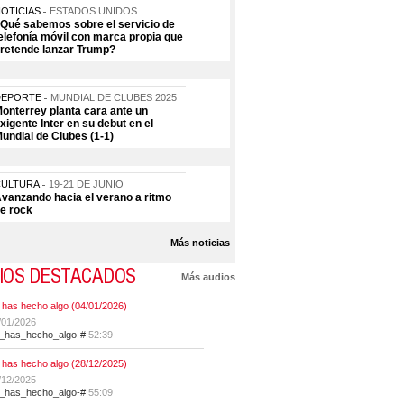
OTICIAS
ESTADOS UNIDOS
Qué sabemos sobre el servicio de
elefonía móvil con marca propia que
retende lanzar Trump?
DEPORTE
MUNDIAL DE CLUBES 2025
onterrey planta cara ante un
xigente Inter en su debut en el
undial de Clubes (1-1)
CULTURA
19-21 DE JUNIO
vanzando hacia el verano a ritmo
e rock
Más noticias
IOS DESTACADOS
Más audios
 has hecho algo (04/01/2026)
/01/2026
t_has_hecho_algo-#
52:39
 has hecho algo (28/12/2025)
/12/2025
t_has_hecho_algo-#
55:09