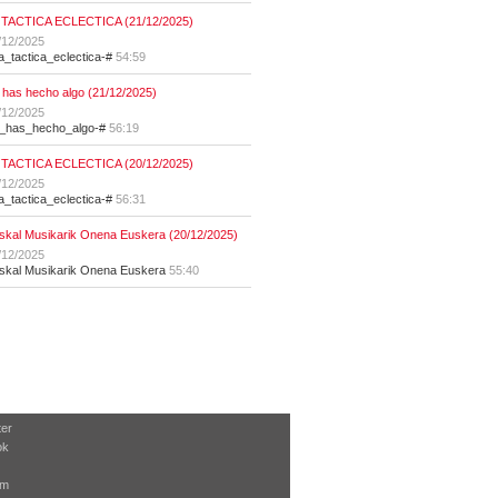
 TACTICA ECLECTICA (21/12/2025)
/12/2025
la_tactica_eclectica-#
54:59
 has hecho algo (21/12/2025)
/12/2025
t_has_hecho_algo-#
56:19
 TACTICA ECLECTICA (20/12/2025)
/12/2025
la_tactica_eclectica-#
56:31
skal Musikarik Onena Euskera (20/12/2025)
/12/2025
skal Musikarik Onena Euskera
55:40
ter
ok
am