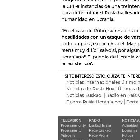
la CPI -a instancias de una treinte
para determinar si Rusia ha llevad
humanidad en Ucrania.
"En el caso de Putin, su responsab
hostilidades con un ataque de vas
todo un país", explica Araceli Mang
"sería muy difícil salvo si, por alg
ucraniano". El pueblo de Ucrania y
la resistencia".
SI TE INTERESÓ ESTO, QUIZÁ TE INTE
Noticias internacionales último
Noticias de Rusia Hoy
Últimas d
Noticias Euskadi
Radio en País 
Guerra Rusia Ucrania hoy
Corte
TELEVISIÓN:
RADIO:
NOTICIAS:
Programación tv
Euskadi Irratia
Actualidad
Programas tv
Radio Euskadi
Economía
Vídeos tv
Radio Vitoria
Política