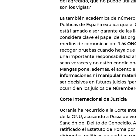
del agredido, que no puede utiliza
son los vigías?
La también académica de número d
Políticas de España explica que el 
está llamado a ser garante de las l
considera clave el papel de las o
medios de comunicación: "
Las ONG
recoger pruebas cuando haya que e
una importante responsabilidad a
sean veraces y no estén condiciona
Mangas pone, además, el acento e
informaciones ni manipular materi
ser decisivos en futuros juicios "p
ocurrió en los juicios de Núremberg
Corte Internacional de Justicia
Ucrania ha recurrido a la Corte Inte
de la ONU, acusando a Rusia de vio
Sanción del Delito de Genocidio. 
ratificado el Estatuto de Roma por 
dirigentes políticos no podrían ser