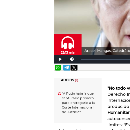
Araceli Mangas, Catedráti
22:13 min
AUDIOS
(1)
"No todo v
"A Putin habría que
Derecho In
capturarlo primero
Internacio
para entregarle a la
producido 
Corte Internacional
Humanitar
de Justicia"
autoconse
límites: "