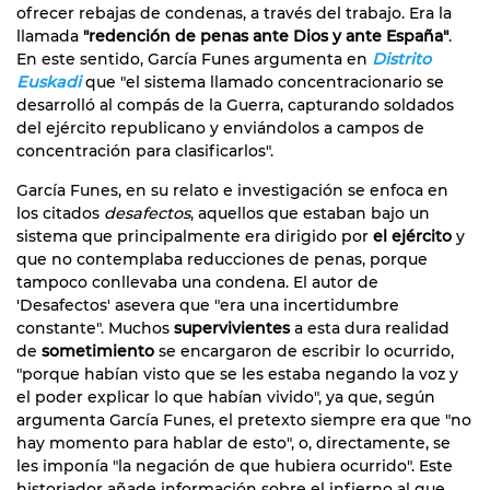
ofrecer rebajas de condenas, a través del trabajo. Era la
llamada
"redención de penas ante Dios y ante España"
.
En este sentido, García Funes argumenta en
Distrito
Euskadi
que "el sistema llamado concentracionario se
desarrolló al compás de la Guerra, capturando soldados
del ejército republicano y enviándolos a campos de
concentración para clasificarlos".
García Funes, en su relato e investigación se enfoca en
los citados
desafectos
, aquellos que estaban bajo un
sistema que principalmente era dirigido por
el ejército
y
que no contemplaba reducciones de penas, porque
tampoco conllevaba una condena. El autor de
'Desafectos' asevera que "era una incertidumbre
constante". Muchos
supervivientes
a esta dura realidad
de
sometimiento
se encargaron de escribir lo ocurrido,
"porque habían visto que se les estaba negando la voz y
el poder explicar lo que habían vivido", ya que, según
argumenta García Funes, el pretexto siempre era que "no
hay momento para hablar de esto", o, directamente, se
les imponía "la negación de que hubiera ocurrido". Este
historiador añade información sobre el infierno al que