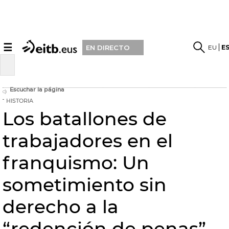
☰
EU
E
EN DIRECTO
Escuchar la página
HISTORIA
Los batallones de
trabajadores en el
franquismo: Un
sometimiento sin
derecho a la
“redención de penas”