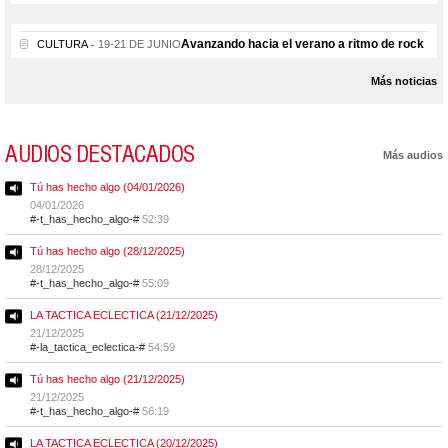
Avanzando hacia el verano a ritmo de rock
CULTURA
19-21 DE JUNIO
Más noticias
AUDIOS DESTACADOS
Más audios
Tú has hecho algo (04/01/2026)
04/01/2026
#-t_has_hecho_algo-#
52:39
Tú has hecho algo (28/12/2025)
28/12/2025
#-t_has_hecho_algo-#
55:09
LA TACTICA ECLECTICA (21/12/2025)
21/12/2025
#-la_tactica_eclectica-#
54:59
Tú has hecho algo (21/12/2025)
21/12/2025
#-t_has_hecho_algo-#
56:19
LA TACTICA ECLECTICA (20/12/2025)