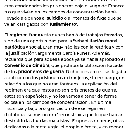
eran condenados los prisioneros bajo el yugo de Franco:
"Lo que vivían en los campos de concentración había
llevado a algunos al
suicidio
o a intentos de fuga que se
veían castigados con
fusilamiento
".
El
regimen franquista
nunca habló de trabajos forzados,
sino de una oportunidad para la "
rehabilitación moral,
patriótica y social
. Eran muy hábiles con la retórica y con
la justificación", argumenta García Funes. Además,
recuerda que para aquella época ya se había aprobado el
Convenio de Ginebra
, que prohibía la utilización forzada
de los
prisioneros de guerra
. Dicho convenio sí se llegaba
a aplicar con los prisioneros extranjeros; sin embargo, en
relación a los que no eran foráneos, la explicación del
regimen era que "estos no son prisioneros de guerra,
estos son españoles, y no los vamos a tener de forma
ociosa en los campos de concentración". En última
instancia y bajo la organización de ese régimen
dictatorial, su misión era "reconstruir aquello que habían
destruido las
hordas marxistas
". Empresas mineras, otras
dedicadas a la metalurgia, el propio ejército, y en menor