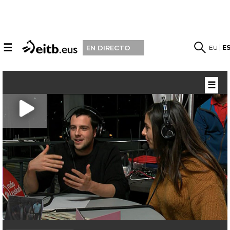
☰
EU
E
EN DIRECTO
☰