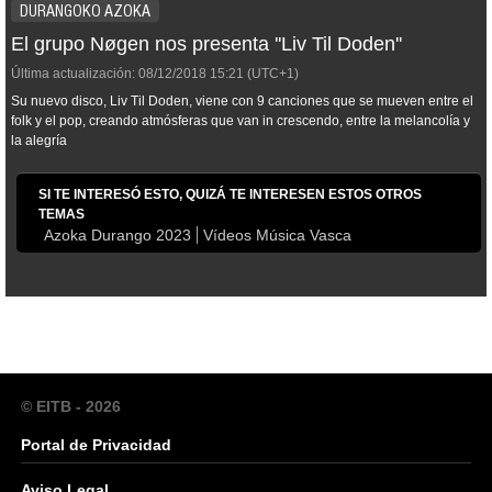
DURANGOKO AZOKA
El grupo Nøgen nos presenta ''Liv Til Doden''
Última actualización:
08/12/2018
15:21
(UTC+1)
Su nuevo disco, Liv Til Doden, viene con 9 canciones que se mueven entre el
folk y el pop, creando atmósferas que van in crescendo, entre la melancolía y
la alegría
SI TE INTERESÓ ESTO, QUIZÁ TE INTERESEN ESTOS OTROS
TEMAS
Azoka Durango 2023
Vídeos Música Vasca
© EITB - 2026
Portal de Privacidad
Aviso Legal