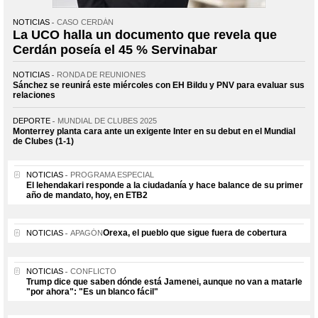
NOTICIAS
CASO CERDÁN
La UCO halla un documento que revela que
Cerdán poseía el 45 % Servinabar
NOTICIAS
RONDA DE REUNIONES
Sánchez se reunirá este miércoles con EH Bildu y PNV para evaluar sus
relaciones
DEPORTE
MUNDIAL DE CLUBES 2025
Monterrey planta cara ante un exigente Inter en su debut en el Mundial
de Clubes (1-1)
NOTICIAS
PROGRAMA ESPECIAL
El lehendakari responde a la ciudadanía y hace balance de su primer
año de mandato, hoy, en ETB2
Orexa, el pueblo que sigue fuera de cobertura
NOTICIAS
APAGÓN
NOTICIAS
CONFLICTO
Trump dice que saben dónde está Jamenei, aunque no van a matarle
"por ahora": "Es un blanco fácil"