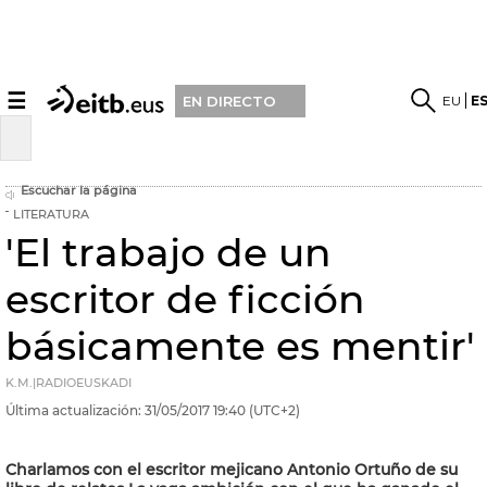
☰
EU
E
EN DIRECTO
Escuchar la página
LITERATURA
'El trabajo de un
escritor de ficción
básicamente es mentir'
K.M.|RADIOEUSKADI
Última actualización:
31/05/2017
19:40
(UTC+2)
Charlamos con el escritor mejicano Antonio Ortuño de su