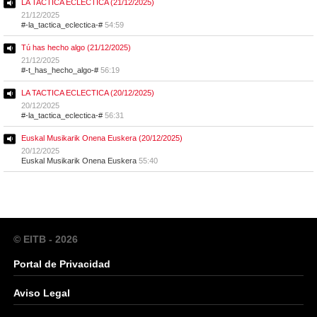
LA TACTICA ECLECTICA (21/12/2025)
21/12/2025
#-la_tactica_eclectica-#
54:59
Tú has hecho algo (21/12/2025)
21/12/2025
#-t_has_hecho_algo-#
56:19
LA TACTICA ECLECTICA (20/12/2025)
20/12/2025
#-la_tactica_eclectica-#
56:31
Euskal Musikarik Onena Euskera (20/12/2025)
20/12/2025
Euskal Musikarik Onena Euskera
55:40
© EITB - 2026
Portal de Privacidad
Aviso Legal