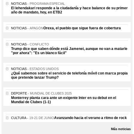
NOTICIAS
PROGRAMA ESPECIAL
El lehendakari responde a la ciudadanía y hace balance de su primer
año de mandato, hoy, en ETB2
Orexa, el pueblo que sigue fuera de cobertura
NOTICIAS
APAGÓN
NOTICIAS
CONFLICTO
Trump dice que saben dónde está Jamenei, aunque no van a matarle
"por ahora": "Es un blanco fácil"
NOTICIAS
ESTADOS UNIDOS
¿Qué sabemos sobre el servicio de telefonía móvil con marca propia
que pretende lanzar Trump?
DEPORTE
MUNDIAL DE CLUBES 2025
Monterrey planta cara ante un exigente Inter en su debut en el
Mundial de Clubes (1-1)
Avanzando hacia el verano a ritmo de rock
CULTURA
19-21 DE JUNIO
Más noticias