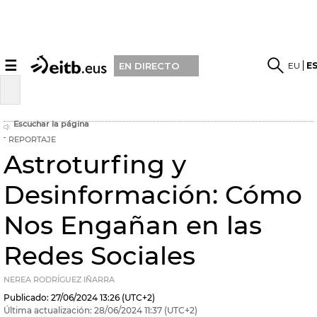
☰
EU
E
EN DIRECTO
Escuchar la página
REPORTAJE
Astroturfing y
Desinformación: Cómo
Nos Engañan en las
Redes Sociales
NEREA RODRÍGUEZ IÑARRA
Publicado:
27/06/2024
13:26
(UTC+2)
Última actualización:
28/06/2024
11:37
(UTC+2)