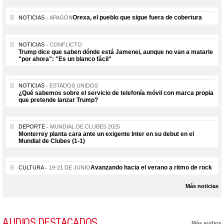
Orexa, el pueblo que sigue fuera de cobertura
NOTICIAS
APAGÓN
NOTICIAS
CONFLICTO
Trump dice que saben dónde está Jamenei, aunque no van a matarle
"por ahora": "Es un blanco fácil"
NOTICIAS
ESTADOS UNIDOS
¿Qué sabemos sobre el servicio de telefonía móvil con marca propia
que pretende lanzar Trump?
DEPORTE
MUNDIAL DE CLUBES 2025
Monterrey planta cara ante un exigente Inter en su debut en el
Mundial de Clubes (1-1)
Avanzando hacia el verano a ritmo de rock
CULTURA
19-21 DE JUNIO
Más noticias
AUDIOS DESTACADOS
Más audios