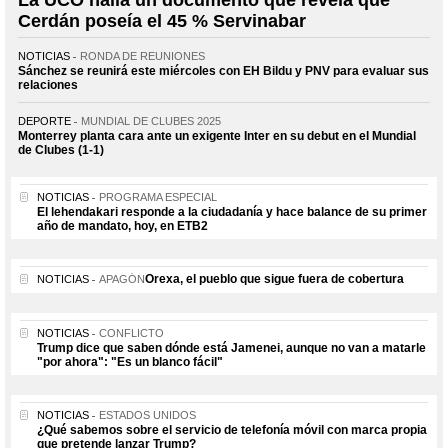
Cerdán poseía el 45 % Servinabar
NOTICIAS
RONDA DE REUNIONES
Sánchez se reunirá este miércoles con EH Bildu y PNV para evaluar sus
relaciones
DEPORTE
MUNDIAL DE CLUBES 2025
Monterrey planta cara ante un exigente Inter en su debut en el Mundial
de Clubes (1-1)
NOTICIAS
PROGRAMA ESPECIAL
El lehendakari responde a la ciudadanía y hace balance de su primer
año de mandato, hoy, en ETB2
Orexa, el pueblo que sigue fuera de cobertura
NOTICIAS
APAGÓN
NOTICIAS
CONFLICTO
Trump dice que saben dónde está Jamenei, aunque no van a matarle
"por ahora": "Es un blanco fácil"
NOTICIAS
ESTADOS UNIDOS
¿Qué sabemos sobre el servicio de telefonía móvil con marca propia
que pretende lanzar Trump?