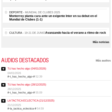
DEPORTE
MUNDIAL DE CLUBES 2025
Monterrey planta cara ante un exigente Inter en su debut en el
Mundial de Clubes (1-1)
Avanzando hacia el verano a ritmo de rock
CULTURA
19-21 DE JUNIO
Más noticias
AUDIOS DESTACADOS
Más audios
Tú has hecho algo (04/01/2026)
04/01/2026
#-t_has_hecho_algo-#
52:39
Tú has hecho algo (28/12/2025)
28/12/2025
#-t_has_hecho_algo-#
55:09
LA TACTICA ECLECTICA (21/12/2025)
21/12/2025
#-la_tactica_eclectica-#
54:59