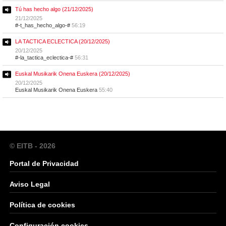
Tú has hecho algo (21/12/2025)
21/12/2025
#-t_has_hecho_algo-#
56:19
LA TACTICA ECLECTICA (20/12/2025)
20/12/2025
#-la_tactica_eclectica-#
56:31
Euskal Musikarik Onena Euskera (20/12/2025)
20/12/2025
Euskal Musikarik Onena Euskera
55:40
© EITB - 2026
Portal de Privacidad
Aviso Legal
Política de cookies
Configuración cookies