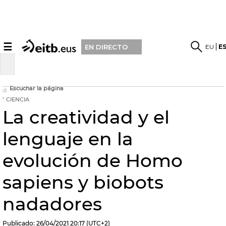
☰
EU
E
EN DIRECTO
Escuchar la página
CIENCIA
La creatividad y el
lenguaje en la
evolución de Homo
sapiens y biobots
nadadores
Publicado:
26/04/2021
20:17
(UTC+2)