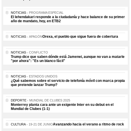
NOTICIAS
PROGRAMA ESPECIAL
El lehendakari responde a la ciudadanía y hace balance de su primer
año de mandato, hoy, en ETB2
Orexa, el pueblo que sigue fuera de cobertura
NOTICIAS
APAGÓN
NOTICIAS
CONFLICTO
Trump dice que saben dónde está Jamenei, aunque no van a matarle
"por ahora": "Es un blanco fácil"
NOTICIAS
ESTADOS UNIDOS
¿Qué sabemos sobre el servicio de telefonía móvil con marca propia
que pretende lanzar Trump?
DEPORTE
MUNDIAL DE CLUBES 2025
Monterrey planta cara ante un exigente Inter en su debut en el
Mundial de Clubes (1-1)
Avanzando hacia el verano a ritmo de rock
CULTURA
19-21 DE JUNIO