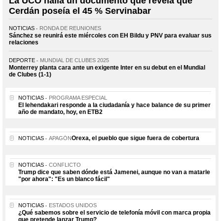
La UCO halla un documento que revela que
Cerdán poseía el 45 % Servinabar
NOTICIAS
RONDA DE REUNIONES
Sánchez se reunirá este miércoles con EH Bildu y PNV para evaluar sus
relaciones
DEPORTE
MUNDIAL DE CLUBES 2025
Monterrey planta cara ante un exigente Inter en su debut en el Mundial
de Clubes (1-1)
NOTICIAS
PROGRAMA ESPECIAL
El lehendakari responde a la ciudadanía y hace balance de su primer
año de mandato, hoy, en ETB2
Orexa, el pueblo que sigue fuera de cobertura
NOTICIAS
APAGÓN
NOTICIAS
CONFLICTO
Trump dice que saben dónde está Jamenei, aunque no van a matarle
"por ahora": "Es un blanco fácil"
NOTICIAS
ESTADOS UNIDOS
¿Qué sabemos sobre el servicio de telefonía móvil con marca propia
que pretende lanzar Trump?