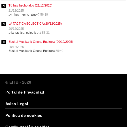
Tú has hecho algo (21/12/2025)
21/12/2025
#-t_has_hecho_algo-#
56:19
LA TACTICA ECLECTICA (20/12/2025)
20/12/2025
#-la_tactica_eclectica-#
56:31
Euskal Musikarik Onena Euskera (20/12/2025)
20/12/2025
Euskal Musikarik Onena Euskera
55:40
© EITB - 2026
Portal de Privacidad
Aviso Legal
Política de cookies
Configuración cookies