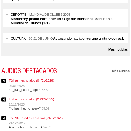
DEPORTE
MUNDIAL DE CLUBES 2025
Monterrey planta cara ante un exigente Inter en su debut en el
Mundial de Clubes (1-1)
Avanzando hacia el verano a ritmo de rock
CULTURA
19-21 DE JUNIO
Más noticias
AUDIOS DESTACADOS
Más audios
Tú has hecho algo (04/01/2026)
04/01/2026
#-t_has_hecho_algo-#
52:39
Tú has hecho algo (28/12/2025)
28/12/2025
#-t_has_hecho_algo-#
55:09
LA TACTICA ECLECTICA (21/12/2025)
21/12/2025
#-la_tactica_eclectica-#
54:59