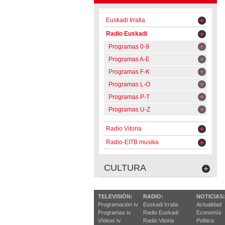
Euskadi Irratia
Radio Euskadi
Programas 0-9
Programas A-E
Programas F-K
Programas L-O
Programas P-T
Programas U-Z
Radio Vitoria
Radio-EITB musika
CULTURA
TELEVISIÓN:
RADIO:
NOTICIAS:
Programación tv
Euskadi Irratia
Actualidad
Programas tv
Radio Euskadi
Economía
Vídeos tv
Radio Vitoria
Política