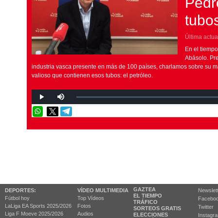
Pedr
tubos
Última actua
En el tiempo
Abásolo. Pr
industria vasca presente en más de 100 países, charlamos sobre su mar
valioso que contienen esos tubos: el petróleo.
GAZTEA
DEPORTES:
VÍDEO MULTIMEDIA
Newslet
EL TIEMPO
Fútbol hoy
Top Vídeos
Facebo
TRÁFICO
LaLiga EA Sports 2025/2026
Fotos
Twitter
SORTEOS GRATIS
Liga F Moeve 2025/2026
Audios
ELECCIONES
Instagr