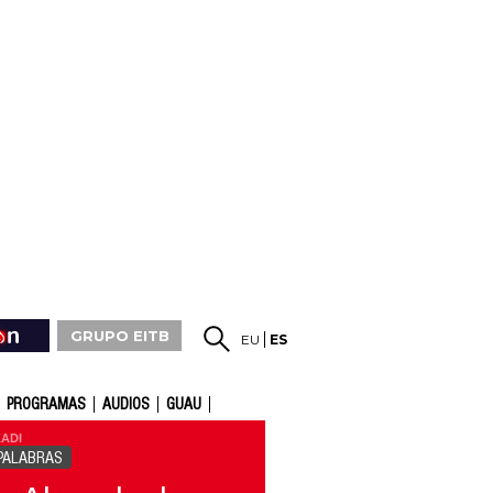
GRUPO EITB
EU
ES
PROGRAMAS
AUDIOS
GUAU
ADI
PALABRAS