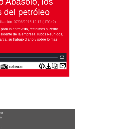
o Abasolo, los
 del petróleo
lización:
07/06/2015
12:17
(UTC+2)
 para la entrevista, recibimos a Pedro
esidente de la empresa Tubos Reunidos,
ca, su trabajo diario y sobre lo más
nahieran
ter
ok
am