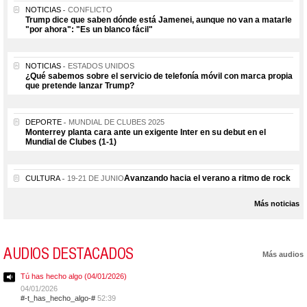
NOTICIAS
CONFLICTO
Trump dice que saben dónde está Jamenei, aunque no van a matarle
"por ahora": "Es un blanco fácil"
NOTICIAS
ESTADOS UNIDOS
¿Qué sabemos sobre el servicio de telefonía móvil con marca propia
que pretende lanzar Trump?
DEPORTE
MUNDIAL DE CLUBES 2025
Monterrey planta cara ante un exigente Inter en su debut en el
Mundial de Clubes (1-1)
Avanzando hacia el verano a ritmo de rock
CULTURA
19-21 DE JUNIO
Más noticias
AUDIOS DESTACADOS
Más audios
Tú has hecho algo (04/01/2026)
04/01/2026
#-t_has_hecho_algo-#
52:39