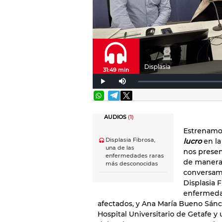
Displasia
31:49 min
AUDIOS
(1)
Estrenamo
Displasia Fibrosa,
lucro
en la
una de las
nos presen
enfermedades raras
de manera 
más desconocidas
conversamo
Displasia 
enfermedad
afectados, y Ana María Bueno Sánch
Hospital Universitario de Getafe y 