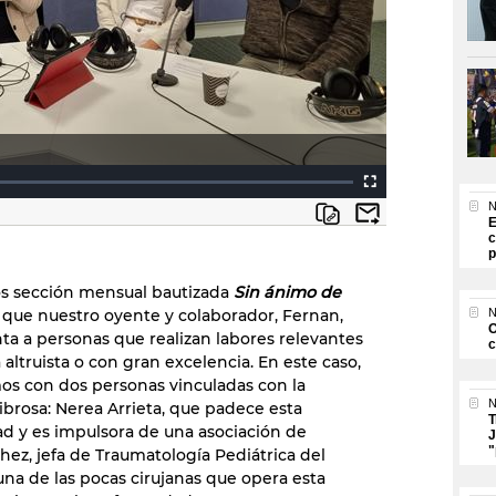
N
E
c
p
s sección mensual bautizada
Sin ánimo de
 que nuestro oyente y colaborador, Fernan,
N
O
ta a personas que realizan labores relevantes
c
altruista o con gran excelencia. En este caso,
s con dos personas vinculadas con la
N
Fibrosa: Nerea Arrieta, que padece esta
T
 y es impulsora de una asociación de
J
"
ez, jefa de Traumatología Pediátrica del
una de las pocas cirujanas que opera esta