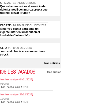
OTICIAS
ESTADOS UNIDOS
Qué sabemos sobre el servicio de
elefonía móvil con marca propia que
retende lanzar Trump?
DEPORTE
MUNDIAL DE CLUBES 2025
onterrey planta cara ante un
xigente Inter en su debut en el
undial de Clubes (1-1)
CULTURA
19-21 DE JUNIO
vanzando hacia el verano a ritmo
e rock
Más noticias
IOS DESTACADOS
Más audios
 has hecho algo (04/01/2026)
/01/2026
t_has_hecho_algo-#
52:39
 has hecho algo (28/12/2025)
/12/2025
t_has_hecho_algo-#
55:09