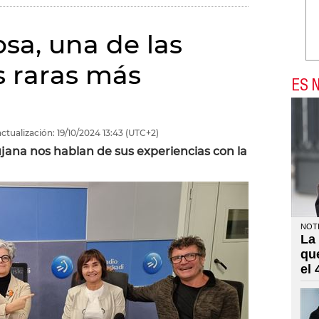
osa, una de las
 raras más
ES N
ctualización:
19/10/2024
13:43
(UTC+2)
jana nos hablan de sus experiencias con la
NOTI
La
qu
el