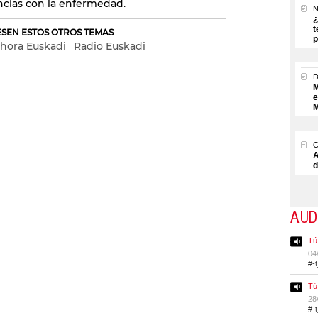
ncias con la enfermedad.
N
¿
t
RESEN ESTOS OTROS TEMAS
p
 hora Euskadi
Radio Euskadi
M
e
M
A
d
AUD
Tú
04
#-
Tú
28
#-