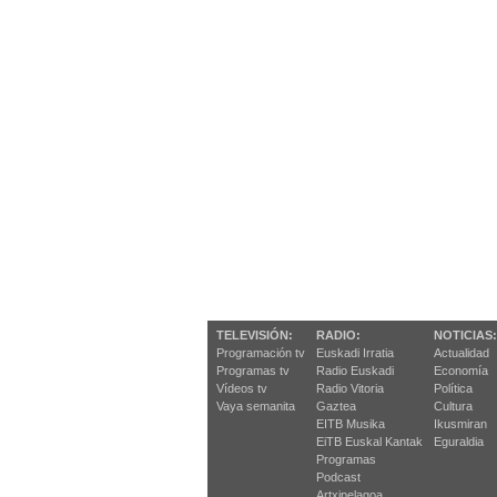
TELEVISIÓN:
RADIO:
NOTICIAS:
Programación tv
Euskadi Irratia
Actualidad
Programas tv
Radio Euskadi
Economía
Vídeos tv
Radio Vitoria
Política
Vaya semanita
Gaztea
Cultura
EITB Musika
Ikusmiran
EiTB Euskal Kantak
Eguraldia
Programas
Podcast
Artxipelagoa