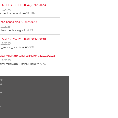
 TACTICA ECLECTICA (21/12/2025)
/12/2025
la_tactica_eclectica-#
54:59
 has hecho algo (21/12/2025)
/12/2025
t_has_hecho_algo-#
56:19
 TACTICA ECLECTICA (20/12/2025)
/12/2025
la_tactica_eclectica-#
56:31
skal Musikarik Onena Euskera (20/12/2025)
/12/2025
skal Musikarik Onena Euskera
55:40
ter
ok
am
m
e