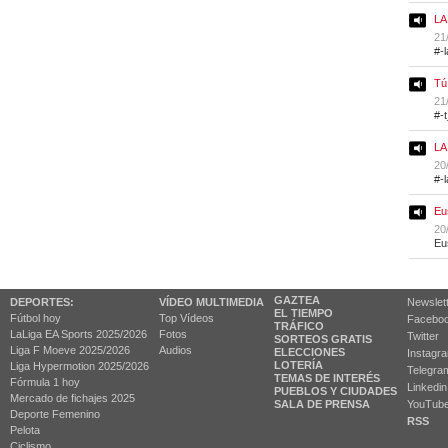
LA
21
#-
Tú
21
#-
LA
20
#-
Eu
20
Eu
GAZTEA
DEPORTES:
VÍDEO MULTIMEDIA
Newslet
EL TIEMPO
Fútbol hoy
Top Vídeos
Facebo
TRÁFICO
LaLiga EA Sports 2025/2026
Fotos
Twitter
SORTEOS GRATIS
Liga F Moeve 2025/2026
Audios
ELECCIONES
Instagr
LOTERÍA
Liga Hypermotion 2025/2026
Telegra
TEMAS DE INTERÉS
Fórmula 1 hoy
Linkedin
PUEBLOS Y CIUDADES
Mercado de fichajes 2025
SALA DE PRENSA
YouTub
Deporte Femenino
RSS
Pelota
Ciclismo