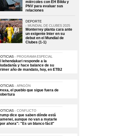
miércoles con EH Bildu y
PNV para evaluar sus
relaciones
DEPORTE
MUNDIAL DE CLUBES 2025
Monterrey planta cara ante
un exigente Inter en su
debut en el Mundial de
Clubes (1-1)
OTICIAS
PROGRAMA ESPECIAL
l lehendakari responde a la
iudadanía y hace balance de su
rimer año de mandato, hoy, en ETB2
OTICIAS
APAGÓN
rexa, el pueblo que sigue fuera de
obertura
OTICIAS
CONFLICTO
rump dice que saben dónde está
amenei, aunque no van a matarle
por ahora": "Es un blanco fácil"