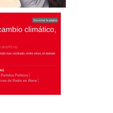
Escuchar la página
cambio climático,
9:18
(UTC+2)
ndo han centrado, entre otros, el debate
MAS
 Partidos Políticos
oras de Radio en Álava