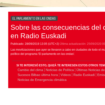
EL PARLAMENTO EN LAS ONDAS
Sobre las consecuencias del 
en Radio Euskadi
Publicado:
28/09/2019
13:05
(UTC+2)
Última actualización:
25/09/2020
0
Las movilizaciones que ayer se llevaron a cabo en ciudades de todo el mu
político del programa 'El parlamento en las ondas'.
SI TE INTERESÓ ESTO, QUIZÁ TE INTERESEN ESTOS OTROS TE
Cambio del clima
Noticias de Política
Últimas Noticias de
Sucesos Bilbao última hora
Vídeos
Radio Euskadi
Emis
Noticias de Emergencia climática