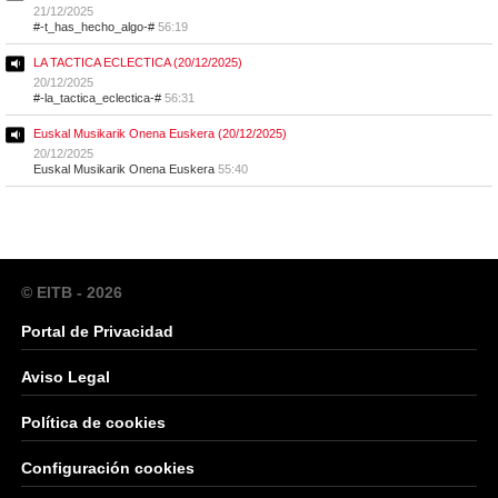
21/12/2025
#-t_has_hecho_algo-#
56:19
LA TACTICA ECLECTICA (20/12/2025)
20/12/2025
#-la_tactica_eclectica-#
56:31
Euskal Musikarik Onena Euskera (20/12/2025)
20/12/2025
Euskal Musikarik Onena Euskera
55:40
© EITB - 2026
Portal de Privacidad
Aviso Legal
Política de cookies
Configuración cookies