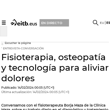
☰
EU
E
EN DIRECTO
Escuchar la página
ENTREVISTA-CONVERSACIÓN
Fisioterapia, osteopatía
y tecnología para aliviar
dolores
Publicado:
14/02/2024
00:05
(UTC+1)
Última actualización:
14/02/2024
00:05
(UTC+1)
Conversamos con el fisioterapeuta Borja Maza de la Clínica
Maza, sobre su trabajo diario en el diagnóstico y tratamiento