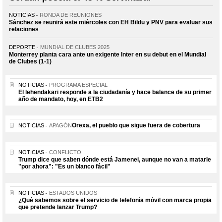
NOTICIAS
RONDA DE REUNIONES
Sánchez se reunirá este miércoles con EH Bildu y PNV para evaluar sus
relaciones
DEPORTE
MUNDIAL DE CLUBES 2025
Monterrey planta cara ante un exigente Inter en su debut en el Mundial
de Clubes (1-1)
NOTICIAS
PROGRAMA ESPECIAL
El lehendakari responde a la ciudadanía y hace balance de su primer
año de mandato, hoy, en ETB2
Orexa, el pueblo que sigue fuera de cobertura
NOTICIAS
APAGÓN
NOTICIAS
CONFLICTO
Trump dice que saben dónde está Jamenei, aunque no van a matarle
"por ahora": "Es un blanco fácil"
NOTICIAS
ESTADOS UNIDOS
¿Qué sabemos sobre el servicio de telefonía móvil con marca propia
que pretende lanzar Trump?