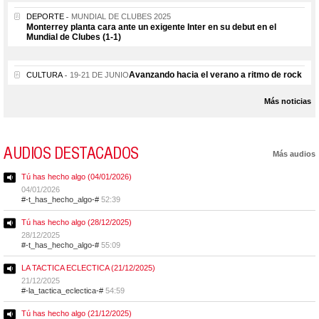
DEPORTE
MUNDIAL DE CLUBES 2025
Monterrey planta cara ante un exigente Inter en su debut en el
Mundial de Clubes (1-1)
Avanzando hacia el verano a ritmo de rock
CULTURA
19-21 DE JUNIO
Más noticias
AUDIOS DESTACADOS
Más audios
Tú has hecho algo (04/01/2026)
04/01/2026
#-t_has_hecho_algo-#
52:39
Tú has hecho algo (28/12/2025)
28/12/2025
#-t_has_hecho_algo-#
55:09
LA TACTICA ECLECTICA (21/12/2025)
21/12/2025
#-la_tactica_eclectica-#
54:59
Tú has hecho algo (21/12/2025)