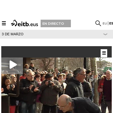
☰
EU
E
EN DIRECTO
3 DE MARZO
☰