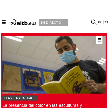
☰
EU
E
EN DIRECTO
☰
CLASES MAGISTRALES
La presencia del color en las esculturas y