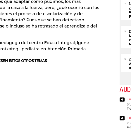
os que adaptar como pudimos, los más
N
 la casa a la fuerza, pero, ¿qué ocurrió con los
¿
t
uienes el proceso de escolarización y de
p
confinamiento? Pues que se han detectado
e o incluso se ha retrasado el aprendizaje del
M
e
edagoga del centro Educa Integral; Igone
M
rotxategi, pediatra en Atención Primaria.
RESEN ESTOS OTROS TEMAS
A
d
AUD
Tú
04
#-
Tú
28
#-