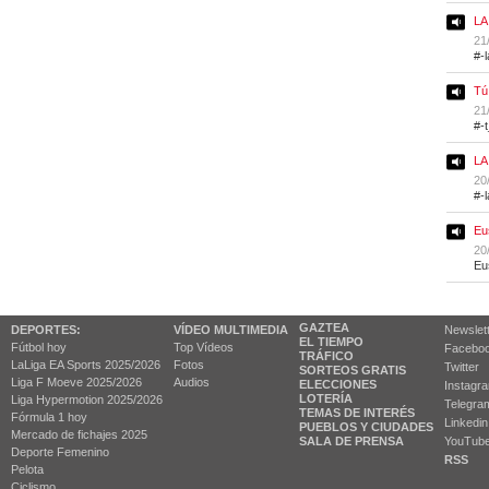
LA
21
#-
Tú
21
#-
LA
20
#-
Eu
20
Eu
GAZTEA
DEPORTES:
VÍDEO MULTIMEDIA
Newslet
EL TIEMPO
Fútbol hoy
Top Vídeos
Facebo
TRÁFICO
LaLiga EA Sports 2025/2026
Fotos
Twitter
SORTEOS GRATIS
Liga F Moeve 2025/2026
Audios
ELECCIONES
Instagr
LOTERÍA
Liga Hypermotion 2025/2026
Telegra
TEMAS DE INTERÉS
Fórmula 1 hoy
Linkedin
PUEBLOS Y CIUDADES
Mercado de fichajes 2025
SALA DE PRENSA
YouTub
Deporte Femenino
RSS
Pelota
Ciclismo