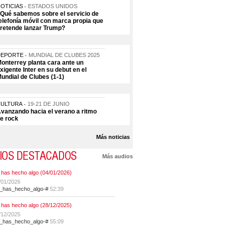
OTICIAS
ESTADOS UNIDOS
Qué sabemos sobre el servicio de
elefonía móvil con marca propia que
retende lanzar Trump?
DEPORTE
MUNDIAL DE CLUBES 2025
onterrey planta cara ante un
xigente Inter en su debut en el
undial de Clubes (1-1)
CULTURA
19-21 DE JUNIO
vanzando hacia el verano a ritmo
e rock
Más noticias
IOS DESTACADOS
Más audios
 has hecho algo (04/01/2026)
/01/2026
t_has_hecho_algo-#
52:39
 has hecho algo (28/12/2025)
/12/2025
t_has_hecho_algo-#
55:09