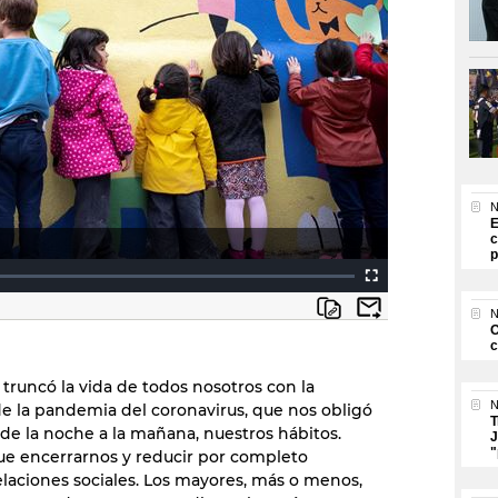
N
E
c
p
N
O
c
 truncó la vida de todos nosotros con la
N
de la pandemia del coronavirus, que nos obligó
T
 de la noche a la mañana, nuestros hábitos.
J
"
e encerrarnos y reducir por completo
elaciones sociales. Los mayores, más o menos,