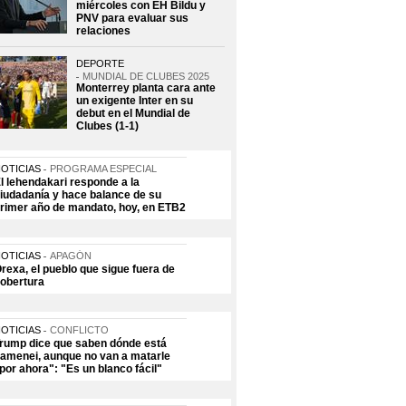
miércoles con EH Bildu y
PNV para evaluar sus
relaciones
DEPORTE
MUNDIAL DE CLUBES 2025
Monterrey planta cara ante
un exigente Inter en su
debut en el Mundial de
Clubes (1-1)
OTICIAS
PROGRAMA ESPECIAL
l lehendakari responde a la
iudadanía y hace balance de su
rimer año de mandato, hoy, en ETB2
OTICIAS
APAGÓN
rexa, el pueblo que sigue fuera de
obertura
OTICIAS
CONFLICTO
rump dice que saben dónde está
amenei, aunque no van a matarle
por ahora": "Es un blanco fácil"