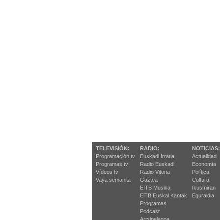
TELEVISIÓN:
RADIO:
NOTICIAS:
Programación tv
Euskadi Irratia
Actualidad
Programas tv
Radio Euskadi
Economía
Vídeos tv
Radio Vitoria
Política
Vaya semanita
Gaztea
Cultura
EITB Musika
Ikusmiran
EiTB Euskal Kantak
Eguraldia
Programas
Podcast
Artxipelagoa