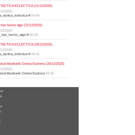
 TACTICA ECLECTICA (21/12/2025)
/12/2025
la_tactica_eclectica-#
54:59
 has hecho algo (21/12/2025)
/12/2025
t_has_hecho_algo-#
56:19
 TACTICA ECLECTICA (20/12/2025)
/12/2025
la_tactica_eclectica-#
56:31
skal Musikarik Onena Euskera (20/12/2025)
/12/2025
skal Musikarik Onena Euskera
55:40
ter
ok
am
m
e