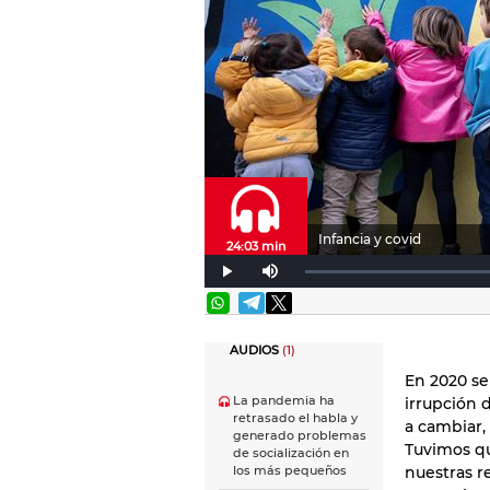
Infancia y covid
24:03 min
AUDIOS
(1)
En 2020 se
La pandemia ha
irrupción 
retrasado el habla y
a cambiar,
generado problemas
Tuvimos qu
de socialización en
nuestras r
los más pequeños