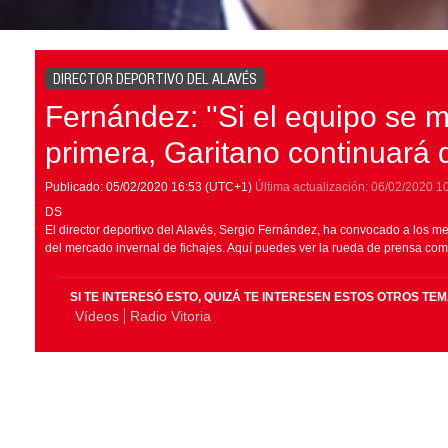
DIRECTOR DEPORTIVO DEL ALAVÉS
Fernández: ''Si el equipo se 
primera, Garitano continuará 
Publicado:
05/02/2020
16:53
(UTC+1)
Última actualización:
06/02/2020
1
DS
El director deportivo del Alavés, Sergio Fernández, ha convocado a los me
del mercado invernal de fichajes. Aquí puedes ver la rueda de prensa com
SI TE INTERESÓ ESTO, QUIZÁ TE INTERESEN ESTOS OTROS TE
Vídeos
Radio Vitoria