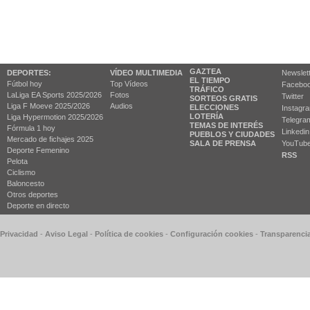
GAZTEA
DEPORTES:
VÍDEO MULTIMEDIA
Newslet
EL TIEMPO
Fútbol hoy
Top Vídeos
Facebo
TRÁFICO
LaLiga EA Sports 2025/2026
Fotos
Twitter
SORTEOS GRATIS
Liga F Moeve 2025/2026
Audios
ELECCIONES
Instagr
LOTERÍA
Liga Hypermotion 2025/2026
Telegra
TEMAS DE INTERÉS
Fórmula 1 hoy
Linkedin
PUEBLOS Y CIUDADES
Mercado de fichajes 2025
SALA DE PRENSA
YouTub
Deporte Femenino
RSS
Pelota
Ciclismo
Baloncesto
Otros deportes
Deporte en directo
 Privacidad
-
Aviso Legal
-
Política de cookies
-
Configuración cookies
-
Transparenci