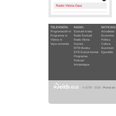
Radio Vitoria Gaur
TELEVISIÓN:
RADIO:
NOTICIAS:
Programación tv
Euskadi Irratia
Actualidad
Programas tv
Radio Euskadi
Economía
Vídeos tv
Radio Vitoria
Política
Vaya semanita
Gaztea
Cultura
EITB Musika
Ikusmiran
EiTB Euskal Kantak
Eguraldia
Programas
Podcast
Artxipelagoa
© EITB - 2026
-
Portal de