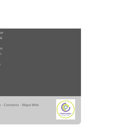
ter
ok
am
m
e
a
-
Contacto
-
Mapa Web