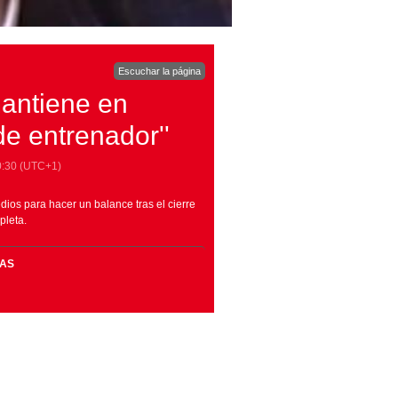
Escuchar la página
mantiene en
de entrenador''
0:30
(UTC+1)
dios para hacer un balance tras el cierre
pleta.
MAS