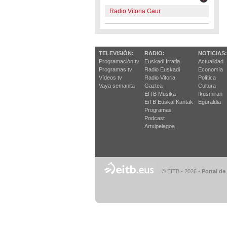
Radio Vitoria Gaur
TELEVISIÓN:
RADIO:
NOTICIAS:
Programación tv
Euskadi Irratia
Actualidad
Programas tv
Radio Euskadi
Economía
Vídeos tv
Radio Vitoria
Política
Vaya semanita
Gaztea
Cultura
EITB Musika
Ikusmiran
EiTB Euskal Kantak
Eguraldia
Programas
Podcast
Artxipelagoa
© EITB - 2026
-
Portal de