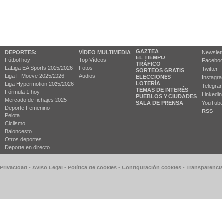
GAZTEA
DEPORTES:
VÍDEO MULTIMEDIA
Newslet
EL TIEMPO
Fútbol hoy
Top Vídeos
Facebo
TRÁFICO
LaLiga EA Sports 2025/2026
Fotos
Twitter
SORTEOS GRATIS
Liga F Moeve 2025/2026
Audios
ELECCIONES
Instagr
LOTERÍA
Liga Hypermotion 2025/2026
Telegra
TEMAS DE INTERÉS
Fórmula 1 hoy
Linkedin
PUEBLOS Y CIUDADES
Mercado de fichajes 2025
SALA DE PRENSA
YouTub
Deporte Femenino
RSS
Pelota
Ciclismo
Baloncesto
Otros deportes
Deporte en directo
 Privacidad
-
Aviso Legal
-
Política de cookies
-
Configuración cookies
-
Transparenci