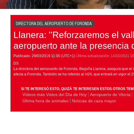
DIRECTORA DEL AEROPUERTO DE FORONDA
Llanera: ''Reforzaremos el val
aeropuerto ante la presencia d
Publicado:
29/03/2019
11:00
(UTC+1)
Última actualización:
14/10/2021
10
DS
La directora del aeropuerto de Foronda, Begoña Llarena, asegura que el i
afecta a Foronda. También se ha referido al H24, que entrará en vigor el 25
SI TE INTERESÓ ESTO, QUIZÁ TE INTERESEN ESTOS OTROS TE
Vídeos más Vistos del Día de Hoy
Aeropuerto de Vitoria
Última hora de animales
Noticias de caza mayor