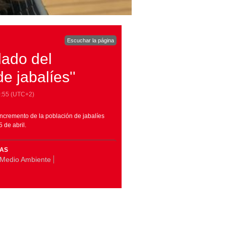
Escuchar la página
lado del
e jabalíes''
:55
(UTC+2)
ncremento de la población de jabalíes
 de abril.
MAS
Medio Ambiente