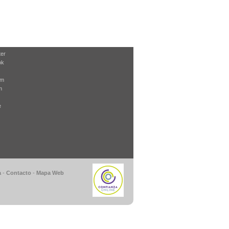
ter
ok
am
m
e
a
-
Contacto
-
Mapa Web