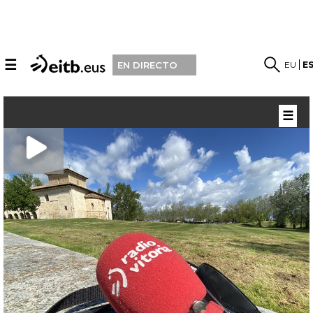
☰
EU
E
EN DIRECTO
☰