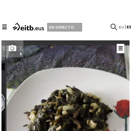
☰
EU
E
EN DIRECTO
☰
6