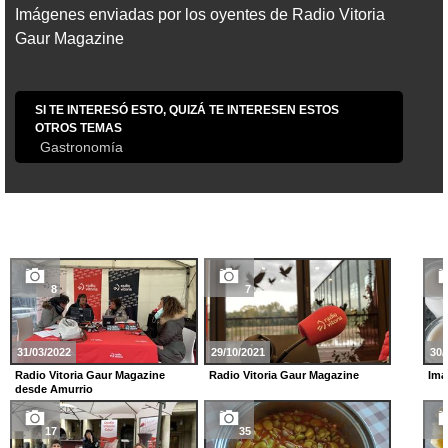
Imágenes enviadas por los oyentes de Radio Vitoria
Gaur Magazine
SI TE INTERESÓ ESTO, QUIZÁ TE INTERESEN ESTOS
OTROS TEMAS
Gastronomía
8
7
31/03/2022
29/10/2021
30/
Radio Vitoria Gaur Magazine
Radio Vitoria Gaur Magazine
Imá
desde Amurrio
17
35