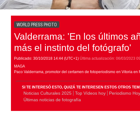
WORLD PRESS PHOTO
Valderrama: 'En los últimos añ
más el instinto del fotógrafo'
Publicado:
30/10/2018
14:44
(UTC+1)
Última actualización:
06/03/2023
0
MAGA
Paco Valderrama, promotor del certamen de fotoperiodismo en Vitoria en R
SI TE INTERESÓ ESTO, QUIZÁ TE INTERESEN ESTOS OTROS TE
Noticias Culturales 2025
Top Vídeos hoy
Periodismo Ho
Últimas noticias de fotografía