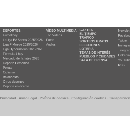
GAZTEA
DEPORTES:
VÍDEO MULTIMEDIA
Newslet
EL TIEMPO
Fútbol hoy
Top Vídeos
Facebo
TRÁFICO
LaLiga EA Sports 2025/2026
Fotos
Twitter
SORTEOS GRATIS
Liga F Moeve 2025/2026
Audios
ELECCIONES
Instagr
LOTERÍA
Liga Hypermotion 2025/2026
Telegra
TEMAS DE INTERÉS
Fórmula 1 hoy
Linkedin
PUEBLOS Y CIUDADES
Mercado de fichajes 2025
SALA DE PRENSA
YouTub
Deporte Femenino
RSS
Pelota
Ciclismo
Baloncesto
Otros deportes
Deporte en directo
 Privacidad
-
Aviso Legal
-
Política de cookies
-
Configuración cookies
-
Transparenci