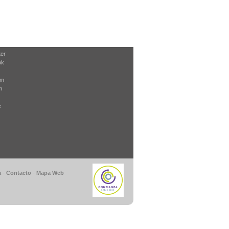
ter
ok
am
m
e
a
-
Contacto
-
Mapa Web