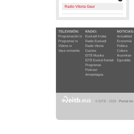
Radio Vitoria Gaur
TELEVISIÓN:
RADIO:
NOTICIAS:
Programación tv
Euskadi Irratia
Actualidad
Programas tv
Radio Euskadi
Economía
Vídeos tv
Radio Vitoria
Política
Vaya semanita
Gaztea
Cultura
EITB Musika
Ikusmiran
EiTB Euskal Kantak
Eguraldia
Programas
Podcast
Artxipelagoa
© EITB - 2026
-
Portal de