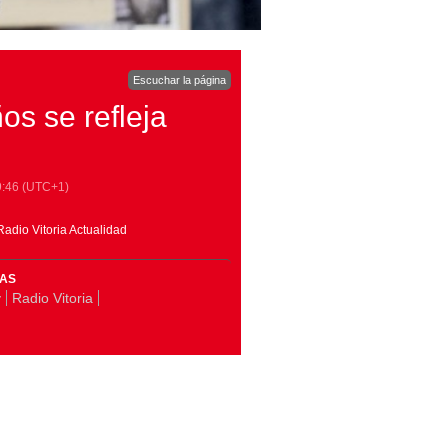
Escuchar la página
os se refleja
9:46
(UTC+1)
adio Vitoria Actualidad
MAS
y
Radio Vitoria