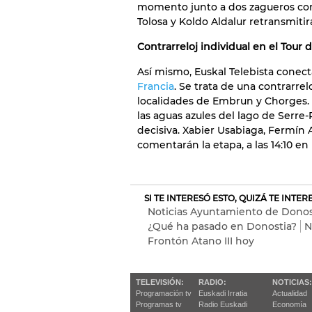
momento junto a dos zagueros con
Tolosa y Koldo Aldalur retransmitir
Contrarreloj individual en el Tour 
Así mismo, Euskal Telebista conec
Francia
. Se trata de una contrarrel
localidades de Embrun y Chorges.
las aguas azules del lago de Ser
decisiva. Xabier Usabiaga, Fermín
comentarán la etapa, a las 14:10 en 
SI TE INTERESÓ ESTO, QUIZÁ TE INTE
Noticias Ayuntamiento de Donos
¿Qué ha pasado en Donostia?
N
Frontón Atano III hoy
TELEVISIÓN:
RADIO:
NOTICIAS:
Programación tv
Euskadi Irratia
Actualidad
Programas tv
Radio Euskadi
Economía