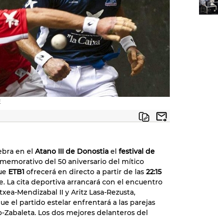
E
ebra en el
Atano III de Donostia
el
festival de
emorativo del 50 aniversario del mítico
que
ETB1
ofrecerá en directo a partir de las
22:15
e. La cita deportiva arrancará con el encuentro
txea-Mendizabal II y Aritz Lasa-Rezusta,
e el partido estelar enfrentará a las parejas
ujo-Zabaleta. Los dos mejores delanteros del