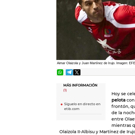
Aimar Olaizola y Juan Martínez de Irujo. Imagen: EF
MÁS INFORMACIÓN
(1)
Hoy se cel
pelota
conm
Síguelo en directo en
frontón, 
etib.com
de la noch
entre Olae
mientras qu
Olaizola II-Albisu y Martínez de Ir