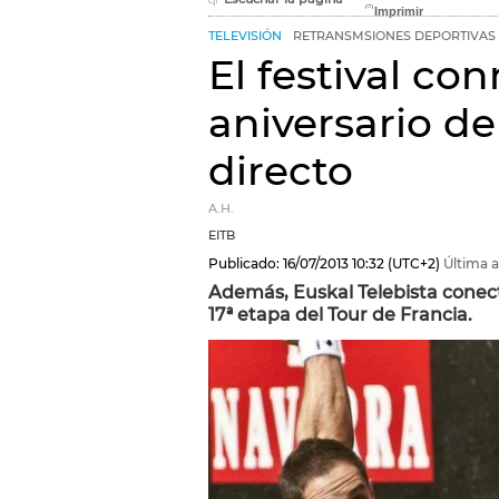
TELEVISIÓN
RETRANSMSIONES DEPORTIVAS
El festival c
aniversario del
directo
A.H.
EITB
Publicado:
16/07/2013
10:32
(UTC+2)
Última a
Además, Euskal Telebista conect
17ª etapa del Tour de Francia.