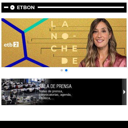
ETBON
SALA DE PRENSA
Notas de prensa,
convocatorias, agenda,
fototeca,…