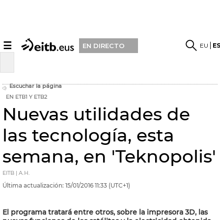
☰
EU
E
EN DIRECTO
Escuchar la página
EN ETB1 Y ETB2
Nuevas utilidades de
las tecnología, esta
semana, en 'Teknopolis'
EITB | A.H.
Última actualización:
15/01/2016
11:33
(UTC+1)
El programa tratará entre otros, sobre la impresora 3D, las