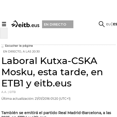
☰
EU
E
EN DIRECTO
Escuchar la página
EN DIRECTO, A LAS 20:30
Laboral Kutxa-CSKA
Mosku, esta tarde, en
ETB1 y eitb.eus
A.A. | EITB
Última actualización:
21/01/2016
01:20
(UTC+1)
También se emitirá el partido Real Madrid-Barcelona, a las