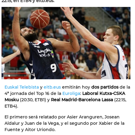
22:15, en ETB4 y eitb.eus.
Euskal Telebista
y
eitb.eus
emitirán hoy
dos partidos
de la
4ª jornada del Top 16 de la
Euroliga
:
Laboral Kutxa-CSKA
Mosku
(20:30, ETB1) y
Real Madrid-Barcelona Lassa
(22:15,
ETB4).
El primero será relatado por Asier Aranguren, Josean
Aldalur y Juan de la Vega, y el segundo por Xabier de la
Fuente y Aitor Uriondo.