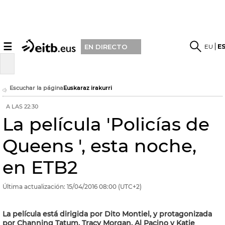
☰
EU
E
EN DIRECTO
Escuchar la página
Euskaraz irakurri
A LAS 22:30
La película 'Policías de
Queens ', esta noche,
en ETB2
Última actualización:
15/04/2016
08:00
(UTC+2)
La película está dirigida por Dito Montiel, y protagonizada
por Channing Tatum, Tracy Morgan, Al Pacino y Katie