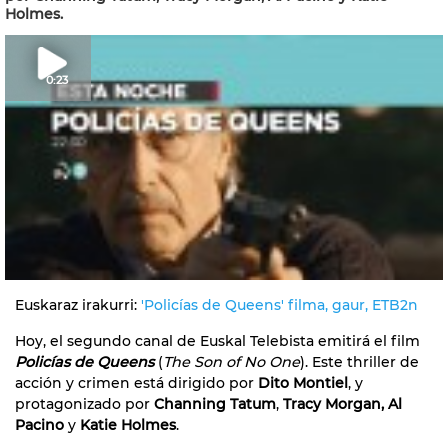
Holmes.
0:23
Euskaraz irakurri:
'Policías de Queens' filma, gaur, ETB2n
Hoy, el segundo canal de Euskal Telebista emitirá el film
Policías de Queens
(
The Son of No One
). Este thriller de
acción y crimen está dirigido por
Dito Montiel
, y
protagonizado por
Channing Tatum
,
Tracy Morgan, Al
Pacino
y
Katie Holmes
.