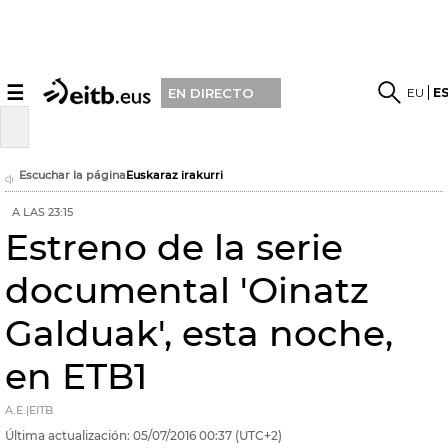
☰
EU
E
EN DIRECTO
Escuchar la página
Euskaraz irakurri
A LAS 23:15
Estreno de la serie
documental 'Oinatz
Galduak', esta noche,
en ETB1
A.E.|EITB
Última actualización:
05/07/2016
00:37
(UTC+2)