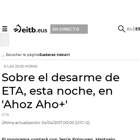
☰
EU
E
EN DIRECTO
Escuchar la página
Euskaraz irakurri
A LAS 23:50 HORAS
Sobre el desarme de
ETA, esta noche, en
'Ahoz Aho+'
EITB
Última actualización:
04/04/2017
00:00
(UTC+2)
El programa contará con Jesús Egiguren, Martxelo