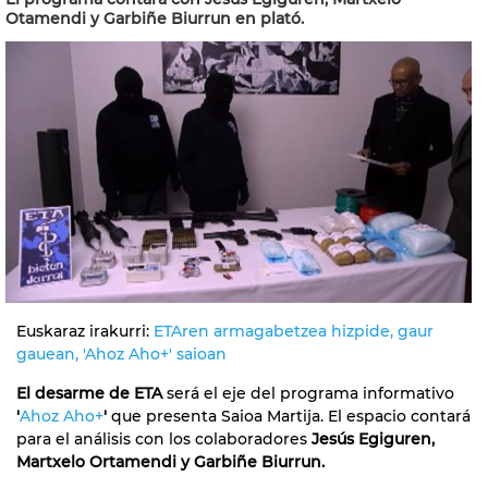
Otamendi y Garbiñe Biurrun en plató.
Euskaraz irakurri:
ETAren armagabetzea hizpide, gaur
gauean, 'Ahoz Aho+' saioan
El desarme de ETA
será el eje del programa informativo
'
Ahoz Aho+
'
que presenta Saioa Martija. El espacio contará
para el análisis con los colaboradores
Jesús Egiguren,
Martxelo Ortamendi y Garbiñe Biurrun.