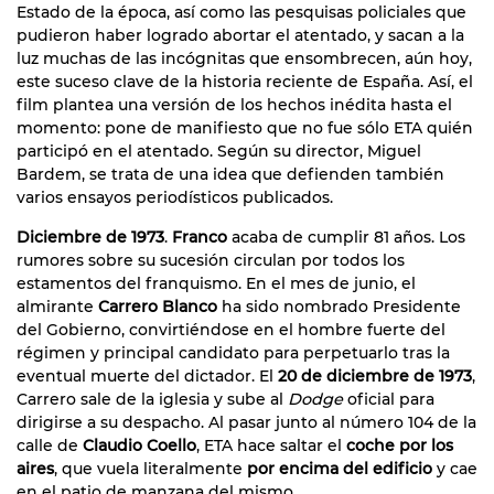
Estado de la época, así como las pesquisas policiales que
pudieron haber logrado abortar el atentado, y sacan a la
luz muchas de las incógnitas que ensombrecen, aún hoy,
este suceso clave de la historia reciente de España. Así, el
film plantea una versión de los hechos inédita hasta el
momento: pone de manifiesto que no fue sólo ETA quién
participó en el atentado. Según su director, Miguel
Bardem, se trata de una idea que defienden también
varios ensayos periodísticos publicados.
Diciembre de 1973
.
Franco
acaba de cumplir 81 años. Los
rumores sobre su sucesión circulan por todos los
estamentos del franquismo. En el mes de junio, el
almirante
Carrero Blanco
ha sido nombrado Presidente
del Gobierno, convirtiéndose en el hombre fuerte del
régimen y principal candidato para perpetuarlo tras la
eventual muerte del dictador. El
20 de diciembre de 1973
,
Carrero sale de la iglesia y sube al
Dodge
oficial para
dirigirse a su despacho. Al pasar junto al número 104 de la
calle de
Claudio Coello
, ETA hace saltar el
coche por los
aires
, que vuela literalmente
por encima del edificio
y cae
en el patio de manzana del mismo.