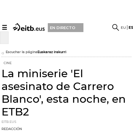
☰
EU
E
EN DIRECTO
Escuchar la página
Euskaraz irakurri
CINE
La miniserie 'El
asesinato de Carrero
Blanco', esta noche, en
ETB2
EITB.EUS
REDACCIÓN