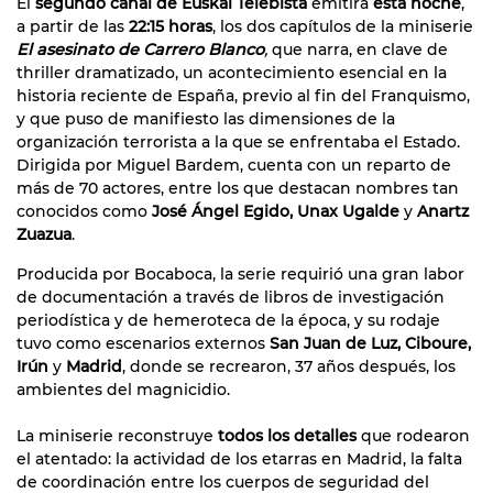
El
segundo canal de Euskal Telebista
emitirá
esta noche
,
a partir de las
22:15 horas
, los dos capítulos de la miniserie
El asesinato de Carrero Blanco
,
que narra, en clave de
thriller dramatizado, un acontecimiento esencial en la
historia reciente de España, previo al fin del Franquismo,
y que puso de manifiesto las dimensiones de la
organización terrorista a la que se enfrentaba el Estado.
Dirigida por Miguel Bardem, cuenta con un reparto de
más de 70 actores, entre los que destacan nombres tan
conocidos como
José Ángel Egido, Unax Ugalde
y
Anartz
Zuazua
.
Producida por Bocaboca, la serie requirió una gran labor
de documentación a través de libros de investigación
periodística y de hemeroteca de la época, y su rodaje
tuvo como escenarios externos
San Juan de Luz, Ciboure,
Irún
y
Madrid
, donde se recrearon, 37 años después, los
ambientes del magnicidio.
La miniserie reconstruye
todos los detalles
que rodearon
el atentado: la actividad de los etarras en Madrid, la falta
de coordinación entre los cuerpos de seguridad del