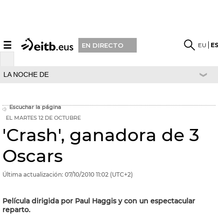
☰
EU
E
EN DIRECTO
LA NOCHE DE
Escuchar la página
EL MARTES 12 DE OCTUBRE
'Crash', ganadora de 3
Oscars
Última actualización:
07/10/2010
11:02
(UTC+2)
Película dirigida por Paul Haggis y con un espectacular
reparto.